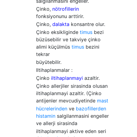
salgilanmasini engeller.
Çinko,
nötrofillerin
fonksiyonunu arttirir.
Çinko,
dalakta
konsantre olur.
Çinko eksikliginde
timus
bezi
büzüsebilir ve takviye çinko
alimi küçülmüs
timus
bezini
tekrar
büyütebilir.
Iltihaplanmalar :
Çinko
iltihaplanmayi
azaltir.
Çinko allerjiler sirasinda olusan
iltihaplanmayi azaltir. (Çinko
antijenler mevcudiyetinde
mast
hücrelerinden
ve
bazofillerden
histamin
salgilanmasini engeller
ve allerji sirasinda
iltihaplanmayi aktive eden seri