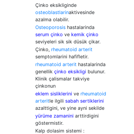
Çinko eksikliginde
osteoblastlarin
aktivesinde
azalma olabilir.
Osteoporosis
hastalarinda
serum çinko
ve
kemik çinko
seviyeleri sik sik düsük çikar.
Çinko,
rheumatoid arterit
semptomlarini hafifletir.
rheumatoid arterit
hastalarinda
genellik
çinko eksikligi
bulunur.
Klinik çalismalar takviye
çinkonun
eklem sisliklerini
ve
rheumatoid
arterit
le ilgili
sabah sertiklerini
azalttigini, ve yine ayni sekilde
yürüme zamanini
arttirdigini
göstermistir.
Kalp dolasim sistemi :