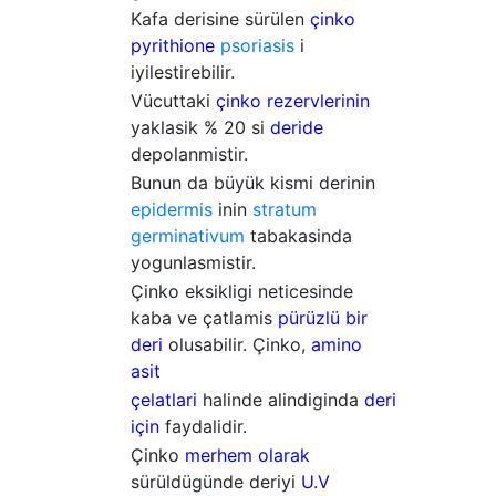
Kafa derisine sürülen
çinko
pyrithione
psoriasis
i
iyilestirebilir.
Vücuttaki
çinko rezervlerinin
yaklasik % 20 si
deride
depolanmistir.
Bunun da büyük kismi derinin
epidermis
inin
stratum
germinativum
tabakasinda
yogunlasmistir.
Çinko eksikligi neticesinde
kaba ve çatlamis
pürüzlü bir
deri
olusabilir. Çinko,
amino
asit
çelatlari
halinde alindiginda
deri
için
faydalidir.
Çinko
merhem olarak
sürüldügünde deriyi
U.V