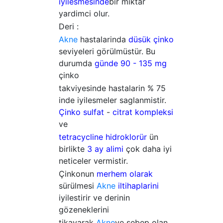
iyilesmesinde
bir miktar
yardimci olur.
Deri :
Akne
hastalarinda
düsük çinko
seviyeleri görülmüstür. Bu
durumda
günde 90 - 135 mg
çinko
takviyesinde hastalarin % 75
inde iyilesmeler saglanmistir.
Çinko sulfat
-
citrat kompleksi
ve
tetracycline hidroklorür
ün
birlikte
3 ay alimi
çok daha iyi
neticeler vermistir.
Çinkonun
merhem olarak
sürülmesi
Akne
iltihaplarini
iyilestirir ve derinin
gözeneklerini
tikayarak
Akne
ye sebep olan