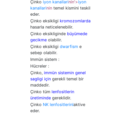
Çinko
iyon kanallari
nin'>
iyon
kanallari
nin
temel kismini teskil
eder.
Çinko eksikligi
kromozomlarda
hasarla neticelenebilir.
Çinko eksikliginde
büyümede
gecikme
olabilir.
Çinko eksikligi
dwarfism
e
sebep olabilir.
Immün sistem :
Hücreler :
Çinko,
immün sistemin genel
sagligi için
gerekli temel bir
maddedir.
Çinko tüm
lenfositlerin
üretiminde
gereklidir.
Çinko
NK lenfositlerinI
aktive
eder.