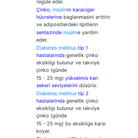
regüle eder.
Çinko,
insülin
in
karaciger
hücrelerine
baglanmasini arttirir
ve adipositlerdeki lipitlerin
sentezinde
insülin
e yardim
eder.
Diabetes mellitus
tip 1
hastalarinda
genellik çinko
eksikligi bulunur ve takviye
çinko (günde
15 - 25 mg)
yükselmis kan
sekeri seviyelerini
düsürür.
Diabetes mellitus
tip 2
hastalarinda
genellik çinko
eksikligi bulunur ve takviye
çinko (günde
15 - 25 mg) bu eksiklige karsi
koyar.