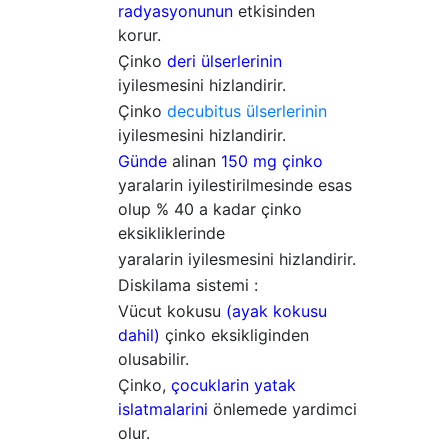
radyasyonunun
etkisinden
korur.
Çinko
deri ülserlerinin
iyilesmesini hizlandirir.
Çinko
decubitus ülserlerinin
iyilesmesini hizlandirir.
Günde
alinan
150 mg çinko
yaralarin iyilestirilmesinde esas
olup % 40 a kadar çinko
eksikliklerinde
yaralarin iyilesmesini hizlandirir.
Diskilama sistemi :
Vücut kokusu
(ayak kokusu
dahil)
çinko eksikliginden
olusabilir.
Çinko,
çocuklarin
yatak
islatmalarini
önlemede yardimci
olur.