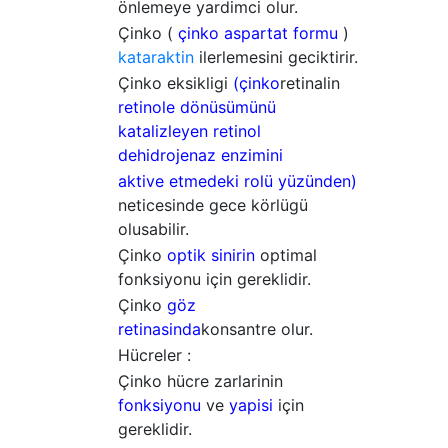
önlemeye yardimci olur.
Çinko (
çinko aspartat formu
)
kataraktin
ilerlemesini geciktirir.
Çinko eksikligi
(çinko
retinalin
retinole dönüsümünü
katalizleyen retinol
dehidrojenaz enzimini
aktive etmedeki rolü yüzünden)
neticesinde gece körlügü
olusabilir.
Çinko
optik sinirin
optimal
fonksiyonu için gereklidir.
Çinko
göz
retinasinda
konsantre olur.
Hücreler :
Çinko hücre zarlarinin
fonksiyonu
ve
yapisi
için
gereklidir.