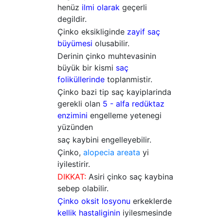
henüz
ilmi olarak
geçerli
degildir.
Çinko eksikliginde
zayif saç
büyümesi
olusabilir.
Derinin çinko muhtevasinin
büyük bir kismi
saç
foliküllerinde
toplanmistir.
Çinko bazi tip saç kayiplarinda
gerekli olan
5 - alfa redüktaz
enzimini
engelleme yetenegi
yüzünden
saç kaybini engelleyebilir.
Çinko,
alopecia areata
yi
iyilestirir.
DIKKAT:
Asiri çinko saç kaybina
sebep olabilir.
Çinko oksit losyonu
erkeklerde
kellik hastaliginin
iyilesmesinde