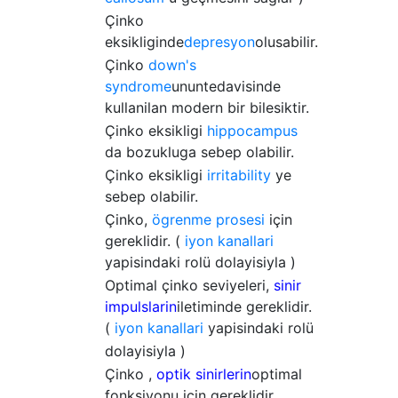
Çinko
eksikliginde
depresyon
olusabilir.
Çinko
down's
syndrome
ununtedavisinde
kullanilan modern bir bilesiktir.
Çinko eksikligi
hippocampus
da bozukluga sebep olabilir.
Çinko eksikligi
irritability
ye
sebep olabilir.
Çinko,
ögrenme prosesi
için
gereklidir. (
iyon kanallari
yapisindaki rolü dolayisiyla )
Optimal çinko seviyeleri,
sinir
impulslarin
iletiminde gereklidir.
(
iyon kanallari
yapisindaki rolü
dolayisiyla )
Çinko ,
optik sinirlerin
optimal
fonksiyonu için gereklidir.