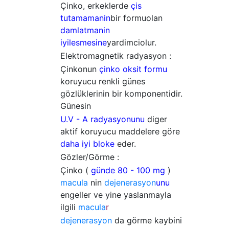
Çinko, erkeklerde
çis
tutamamanin
bir formu
olan
damlatmanin
iyilesmesine
yardimci
olur.
Elektromagnetik radyasyon :
Çinkonun
çinko oksit formu
koruyucu renkli günes
gözlüklerinin bir komponentidir.
Günesin
U.V - A radyasyonunu
diger
aktif koruyucu maddelere göre
daha iyi bloke
eder.
Gözler/Görme :
Çinko (
günde 80 - 100 mg
)
macula
nin
dejenerasyon
unu
engeller ve yine yaslanmayla
ilgili
macula
r
dejenerasyon
da görme kaybini