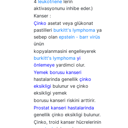
4
leukotriene
lerin
aktivasyonunu inhibe eder.)
Kanser :
Çinko
asetat veya glükonat
pastilleri
burkitt's lymphoma
ya
sebep olan
epstein - barr virüs
ünün
kopyalanmasini engelleyerek
burkitt's lymphoma
yi
önlemeye
yardimci olur.
Yemek borusu kanseri
hastalarinda genellik
çinko
eksikligi
bulunur ve çinko
eksikligi yemek
borusu kanseri riskini arttirir.
Prostat kanseri hastalarinda
genellik çinko eksikligi bulunur.
Çinko, troid kanser hücrelerinin