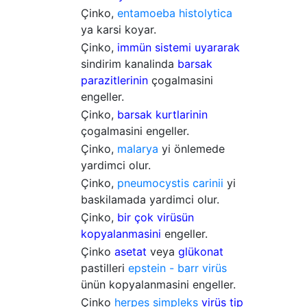
Çinko,
entamoeba histolytica
ya karsi koyar.
Çinko,
immün sistemi uyararak
sindirim kanalinda
barsak
parazitlerinin
çogalmasini
engeller.
Çinko,
barsak kurtlarinin
çogalmasini engeller.
Çinko,
malarya
yi önlemede
yardimci olur.
Çinko,
pneumocystis carinii
yi
baskilamada yardimci olur.
Çinko,
bir çok virüsün
kopyalanmasini
engeller.
Çinko
asetat
veya
glükonat
pastilleri
epstein - barr virüs
ünün kopyalanmasini engeller.
Çinko
herpes simpleks
virüs tip