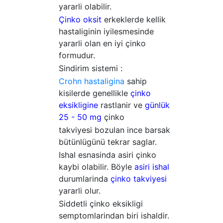
yararli olabilir.
Çinko oksit
erkeklerde kellik
hastaliginin iyilesmesinde
yararli olan en iyi çinko
formudur.
Sindirim sistemi :
Crohn hastaligina
sahip
kisilerde genellikle
çinko
eksikligine
rastlanir ve
günlük
25 - 50 mg
çinko
takviyesi bozulan ince barsak
bütünlügünü tekrar saglar.
Ishal esnasinda asiri çinko
kaybi olabilir. Böyle
asiri ishal
durumlarinda
çinko takviyesi
yararli olur.
Siddetli çinko eksikligi
semptomlarindan biri ishaldir.