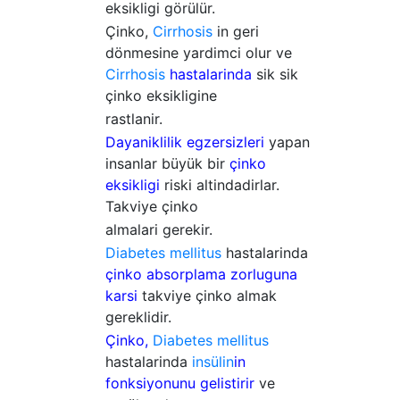
eksikligi görülür.
Çinko,
Cirrhosis
in geri
dönmesine yardimci olur ve
Cirrhosis
hastalarinda
sik sik
çinko eksikligine
rastlanir.
Dayaniklilik egzersizleri
yapan
insanlar büyük bir
çinko
eksikligi
riski altindadirlar.
Takviye çinko
almalari gerekir.
Diabetes mellitus
hastalarinda
çinko absorplama zorluguna
karsi
takviye çinko almak
gereklidir.
Çinko,
Diabetes mellitus
hastalarinda
insülin
in
fonksiyonunu gelistirir
ve