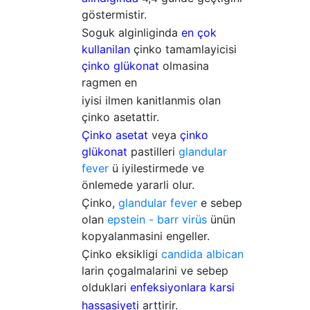
göstermistir.
Soguk alginliginda
en çok
kullanilan
çinko tamamlayicisi
çinko glükonat
olmasina
ragmen en
iyisi ilmen kanitlanmis olan
çinko asetattir.
Çinko asetat
veya
çinko
glükonat
pastilleri
glandular
fever
ü iyilestirmede ve
önlemede yararli olur.
Çinko,
glandular fever
e sebep
olan
epstein - barr virüs
ünün
kopyalanmasini engeller.
Çinko eksikligi
candida albican
larin çogalmalarini ve sebep
olduklari
enfeksiyonlara karsi
hassasiyeti
arttirir.