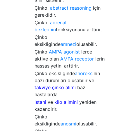
Sinir sistemi :
Çinko,
abstract reasoning
için
gereklidir.
Çinko,
adrenal
bezlerinin
fonksiyonunu arttirir.
Çinko
eksikliginde
amnezi
olusabilir.
Çinko
AMPA agonist
lerce
aktive olan
AMPA receptor
lerin
hassasiyetini arttirir.
Çinko eksikliginde
anoreksi
nin
bazi durumlari olusabilir ve
takviye çinko alimi
bazi
hastalarda
istahi
ve
kilo alimini
yeniden
kazandirir.
Çinko
eksikliginde
anosmi
olusabilir.