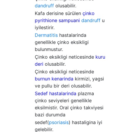
dandruff
olusabilir.
Kafa derisine sürülen
çinko
pyrithione sampuani
dandruff
u
iyilestirir.
Dermatitis
hastalarinda
genellikle çinko eksikligi
bulunmustur.
Çinko eksikligi neticesinde
kuru
deri
olusabilir.
Çinko eksikligi neticesinde
burnun kenarinda
kirmizi, yagsi
ve pullu bir deri olusabilir.
Sedef hastalarinda
plazma
çinko seviyeleri genellikle
eksilmistir. Oral çinko takviyesi
bazi durumda
sedef(
psoriasis
) hastaligina iyi
gelebilir.