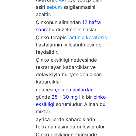
asiri
sebum
salgilanmasini
azaltir.
Çinkonun alimindan
12 hafta
sonra
bu düzelmeler baslar.
Çinko terapisi
actinic keratosis
hastalarinin iyilestirilmesinde
faydalidir.
Çinko eksikligi neticesinde
tekrarlayan kabarciklar ve
dolayisiyla bu, yeniden çikan
kabarciklar
neticesi
çekilen acilardan
günde
25 - 30 mg
lik bir
çinko
eksikligi
sorumludur. Alinan bu
miktar
ayrica ilerde kabarciklarin
tekrarlamasini da önleyici olur.
Çinko eksikligi neticesinde