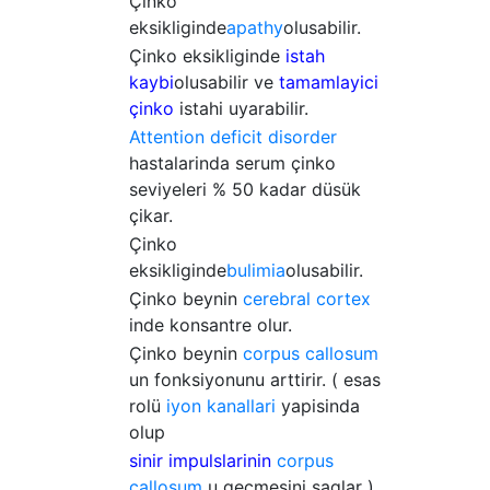
Çinko
eksikliginde
apathy
olusabilir.
Çinko eksikliginde
istah
kaybi
olusabilir ve
tamamlayici
çinko
istahi uyarabilir.
Attention deficit disorder
hastalarinda serum çinko
seviyeleri % 50 kadar düsük
çikar.
Çinko
eksikliginde
bulimia
olusabilir.
Çinko beynin
cerebral cortex
inde konsantre olur.
Çinko beynin
corpus callosum
un fonksiyonunu arttirir. ( esas
rolü
iyon kanallari
yapisinda
olup
sinir impulslarinin
corpus
callosum
u geçmesini saglar )