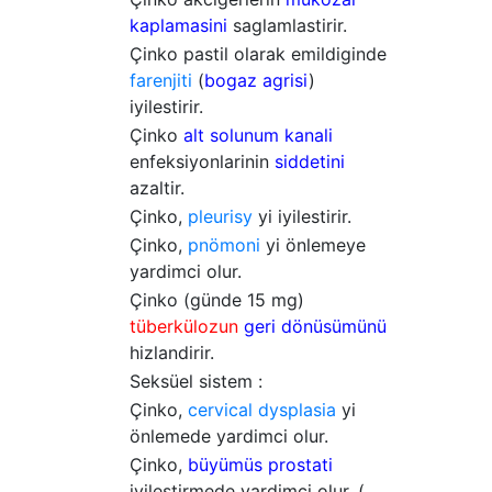
kaplamasini
saglamlastirir.
Çinko pastil olarak emildiginde
farenjiti
(
bogaz agrisi
)
iyilestirir.
Çinko
alt
solunum kanali
enfeksiyonlarinin
siddetini
azaltir.
Çinko,
pleurisy
yi iyilestirir.
Çinko,
pnömoni
yi önlemeye
yardimci olur.
Çinko (günde 15 mg)
tüberkülozun
geri dönüsümünü
hizlandirir.
Seksüel sistem :
Çinko,
cervical dysplasia
yi
önlemede yardimci olur.
Çinko,
büyümüs prostati
iyilestirmede yardimci olur. (