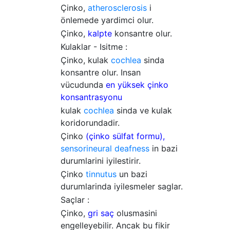
Çinko,
atherosclerosis
i
önlemede yardimci olur.
Çinko,
kalpte
konsantre olur.
Kulaklar - Isitme :
Çinko, kulak
cochlea
sinda
konsantre olur. Insan
vücudunda
en yüksek çinko
konsantrasyonu
kulak
cochlea
sinda ve kulak
koridorundadir.
Çinko
(çinko sülfat formu),
sensorineural deafness
in bazi
durumlarini iyilestirir.
Çinko
tinnutus
un bazi
durumlarinda iyilesmeler saglar.
Saçlar :
Çinko,
gri saç
olusmasini
engelleyebilir. Ancak bu fikir