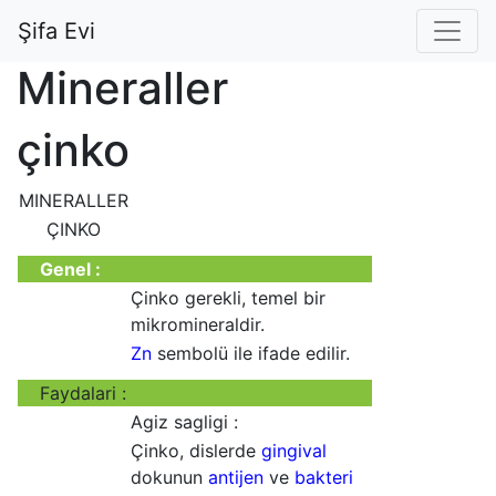
Şifa Evi
Mineraller
çinko
MINERALLER
ÇINKO
Genel :
Çinko gerekli, temel bir
mikromineraldir.
Zn
sembolü ile ifade edilir.
Faydalari :
Agiz sagligi :
Çinko, dislerde
gingival
dokunun
antijen
ve
bakteri