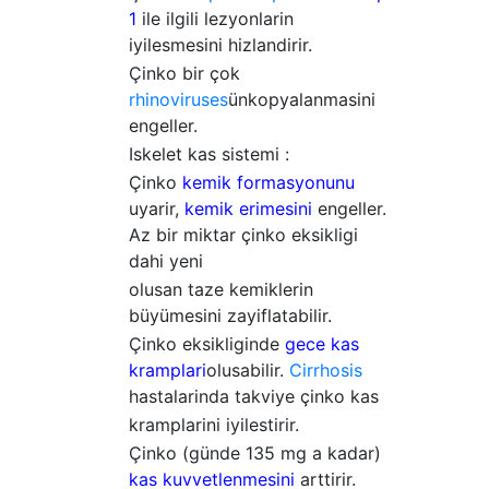
1
ile ilgili lezyonlarin
iyilesmesini hizlandirir.
Çinko bir çok
rhinoviruses
ün
kopyalanmasini
engeller.
Iskelet kas sistemi :
Çinko
kemik formasyonunu
uyarir,
kemik erimesini
engeller.
Az bir miktar çinko eksikligi
dahi yeni
olusan taze kemiklerin
büyümesini zayiflatabilir.
Çinko eksikliginde
gece kas
kramplari
olusabilir.
Cirrhosis
hastalarinda takviye çinko kas
kramplarini iyilestirir.
Çinko (günde 135 mg a kadar)
kas kuvvetlenmesini
arttirir.