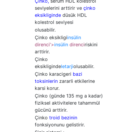
Çinko,
serum HDL kolestrol
seviyelerini arttirir ve
çinko
eksikliginde
düsük HDL
kolestrol seviyesi
olusabilir.
Çinko eksikligi
insülin
direnci'>
insülin
direnci
riskini
arttirir.
Çinko
eksikliginde
letarji
olusabilir.
Çinko karacigeri
bazi
toksinlerin
zararli etkilerine
karsi korur.
Çinko (günde 135 mg a kadar)
fiziksel aktivitelere tahammül
gücünü arttirir.
Çinko
troid bezinin
fonksiyonunu gelistirir.