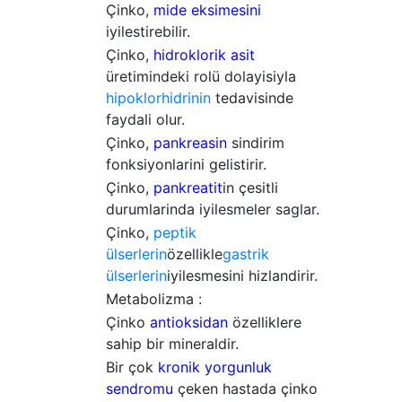
Çinko,
mide eksimesini
iyilestirebilir.
Çinko,
hidroklorik asit
üretimindeki rolü dolayisiyla
hipoklorhidrinin
tedavisinde
faydali olur.
Çinko,
pankreasin
sindirim
fonksiyonlarini gelistirir.
Çinko,
pankreatit
in çesitli
durumlarinda iyilesmeler saglar.
Çinko,
peptik
ülserlerin
özellikle
gastrik
ülserlerin
iyilesmesini hizlandirir.
Metabolizma :
Çinko
antioksidan
özelliklere
sahip bir mineraldir.
Bir çok
kronik yorgunluk
sendromu
çeken hastada çinko