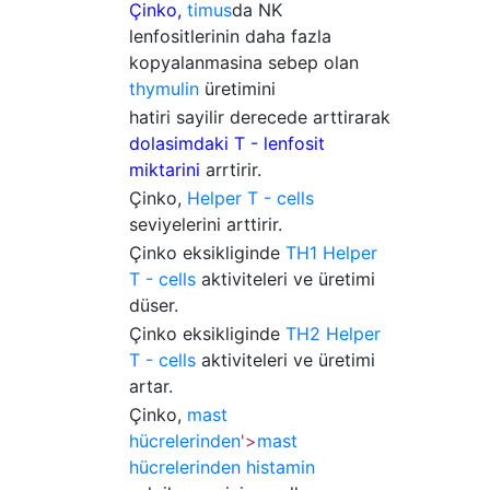
Çinko,
timus
da NK
lenfositlerinin daha fazla
kopyalanmasina sebep olan
thymulin
üretimini
hatiri sayilir derecede arttirarak
dolasimdaki T - lenfosit
miktarini
arrtirir.
Çinko,
Helper T - cells
seviyelerini arttirir.
Çinko eksikliginde
TH1
Helper
T - cells
aktiviteleri ve üretimi
düser.
Çinko eksikliginde
TH2
Helper
T - cells
aktiviteleri ve üretimi
artar.
Çinko,
mast
hücrelerinden
'>
mast
hücrelerinden
histamin