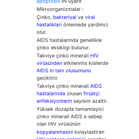
apoptosis
ini uyarir.
Mikroorganizmalar :
Çinko,
bakteriyal
ve
viral
hastaliklari
önlemede yardimci
olur.
AIDS hastalarinda genellikle
çinko eksikligi bulunur.
Takviye çinko minerali
HIV
virüsünden
etkilenmis kisilerde
AIDS in tam olusumunu
geciktirir.
Takviye çinko minerali
AIDS
hastalarinda
olusan
firsatçi
enfeksiyonlarin
sayisini azaltir.
Yüksek dozajda tamamlayici
çinko minerali AIDS e sebep
olan HIV virüsünün
kopyalanmasini
kolaylastiran