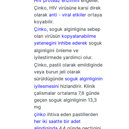
HIV proteaz enzimini
engeller.
Çinko, HIV virüsüne karsi direk
olarak
anti - viral etkiler
ortaya
koyabilir.
Çinko,
soguk alginligina sebep
olan virüsün
kopyalanabilme
yetenegini inhibe ederek
soguk
alginligini önleme ve
iyilestirmede yardimci olur.
Çinko, pastil olarak emildiginde
veya burun jeli olarak
sürüldügünde
soguk alginliginin
iyilesmesini
hizlandirir. Klinik
çalismalar ortalama 7,6 günde
geçen soguk alginliginin 13,3
mg
çinko
ihtiva eden pastillerden
her iki saatte bir adet
alindiginda
4,4 günde geçtigini