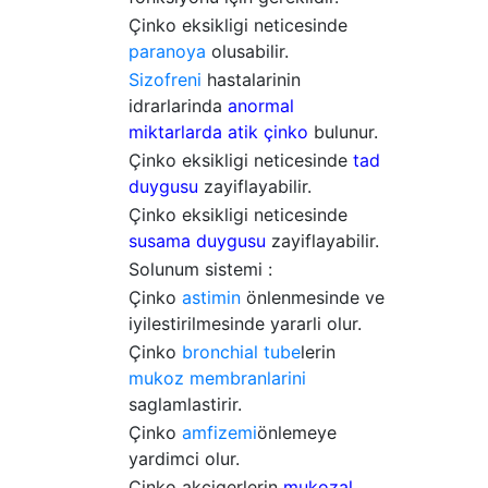
Çinko eksikligi neticesinde
paranoya
olusabilir.
Sizofreni
hastalarinin
idrarlarinda
anormal
miktarlarda atik çinko
bulunur.
Çinko eksikligi neticesinde
tad
duygusu
zayiflayabilir.
Çinko eksikligi neticesinde
susama duygusu
zayiflayabilir.
Solunum sistemi :
Çinko
astimin
önlenmesinde ve
iyilestirilmesinde yararli olur.
Çinko
bronchial tube
lerin
mukoz membranlarini
saglamlastirir.
Çinko
amfizemi
önlemeye
yardimci olur.
Çinko akcigerlerin
mukozal