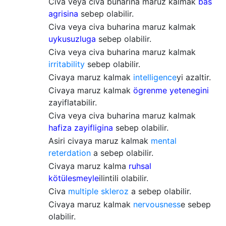
Civa veya civa buharina maruz kalmak
bas
agrisina
sebep olabilir.
Civa veya civa buharina maruz kalmak
uykusuzluga
sebep olabilir.
Civa veya civa buharina maruz kalmak
irritability
sebep olabilir.
Civaya maruz kalmak
intelligence
yi azaltir.
Civaya maruz kalmak
ögrenme yetenegini
zayiflatabilir.
Civa veya civa buharina maruz kalmak
hafiza zayifligina
sebep olabilir.
Asiri civaya maruz kalmak
mental
reterdation
a sebep olabilir.
Civaya maruz kalma
ruhsal
kötülesmeyle
ilintili olabilir.
Civa
multiple skleroz
a sebep olabilir.
Civaya maruz kalmak
nervousness
e sebep
olabilir.