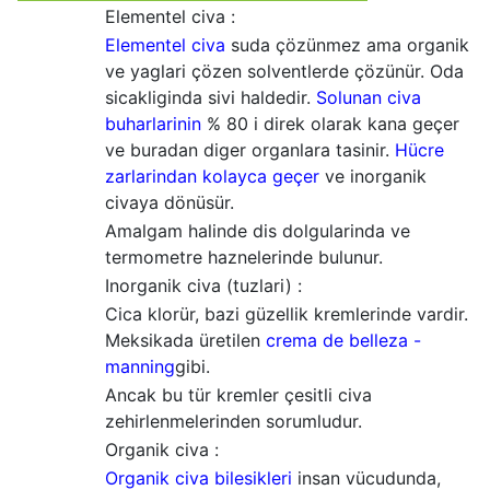
Elementel civa :
Elementel civa
suda çözünmez ama organik
ve yaglari çözen solventlerde çözünür. Oda
sicakliginda sivi haldedir.
Solunan
civa
buharlarinin
% 80 i direk olarak kana geçer
ve buradan diger organlara tasinir.
Hücre
zarlarindan kolayca geçer
ve inorganik
civaya dönüsür.
Amalgam halinde dis dolgularinda ve
termometre haznelerinde bulunur.
Inorganik civa (tuzlari) :
Cica klorür, bazi güzellik kremlerinde vardir.
Meksikada üretilen
crema de belleza -
manning
gibi.
Ancak bu tür kremler çesitli civa
zehirlenmelerinden sorumludur.
Organik civa :
Organik civa bilesikleri
insan vücudunda,