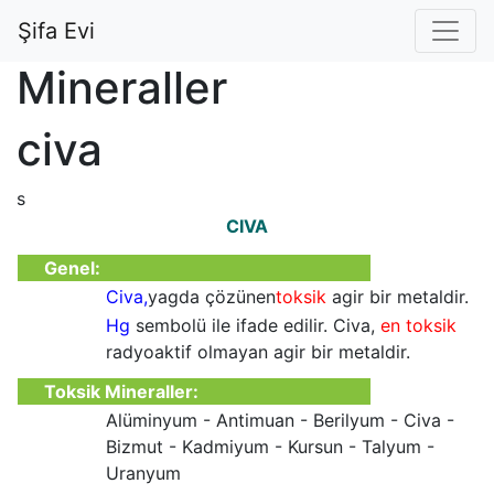
Şifa Evi
Mineraller
civa
s
CIVA
Genel:
Civa,
yagda çözünen
toksik
agir bir metaldir.
Hg
sembolü ile ifade edilir. Civa,
en toksik
radyoaktif olmayan agir bir metaldir.
Toksik Mineraller:
Alüminyum - Antimuan - Berilyum - Civa -
Bizmut - Kadmiyum - Kursun - Talyum -
Uranyum