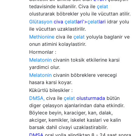
tedavisinde kullanilir. Civa ile
çelat
olusturarak böbrekler yolu ile vücuttan atilir.
Glütasyon
civa
çelat
lari'>
çelat
lari
idrar yolu
ile vücuttan uzaklastirilir.
Methionine
civa ile
çelat
yoluyla baglanir ve
onun atimini kolaylastirir.
Hormonlar :
Melatonin
civanin toksik etkilerine karsi
yardimci olur.
Melatonin
civanin böbreklere verecegi
hasara karsi koyar.
Kükürtlü bilesikler :
DMSA,
civa ile
çelat
olusturmada
bütün
diger çelasyon ajanlarindan daha etkindir.
Böylece beyin, karaciger, kan, dalak,
akciger, kemikler, iskelet kaslari ve kalin
barsak dahil civayi uzaklastirabilir.
DMSA
oral yolla alindiktan 8 - 24 saat sonra