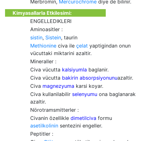
Merbromin,
Mercurochrome
diye de bilinir.
Kimyasallarla Etkilesimi:
ENGELLEDIKLERI
Aminoasitler :
sistin
,
Sistein
, taurin
Methionine
civa ile
çelat
yaptigindan onun
vücuttaki miktarini azaltir.
Mineraller :
Civa vücutta
kalsiyumla
baglanir.
Civa vücutta
bakirin absorpsiyonunu
azaltir.
Civa
magnezyuma
karsi koyar.
Civa kullanilabilir
selenyumu
ona baglanarak
azaltir.
Nörotramsmitterler :
Civanin özellikle
dimetilciva
formu
asetilkolinin
sentezini engeller.
Peptitler :