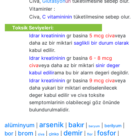
Civa,
Glütasyon
un
tüketilmesine sebep olur.
Vitaminler :
Civa,
C vitamininin
tüketilmesine sebep olur.
Toksik Seviyeleri:
Idrar kreatininin
gr basina
5 mcg civa
veya
daha az bir miktari
saglikli bir durum olarak
kabul edilir.
Idrar kreatininin
gr basina
6 - 8 mcg
civa
veya daha az bir miktari
sinir deger
kabul edilir
ama bu bir alarm degeri degildir.
Idrar kreatininin
gr basina
9 mcg civa
veya
daha yukari bir miktari endiselenilecek
deger kabul edilir ve civa toksite
semptomlarinin olabilecegi göz önünde
bulundurulmalidir.
arsenik
bakır
alüminyum
|
|
|
|
|
berilyum
baryum
demir
fosfor
brom
bor
|
|
|
|
|
|
|
çinko
civa
flor