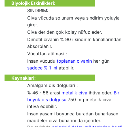
Biyolojik Etkinlikleri:
SINDIRIM:
Civa vücuda solunum veya sindirim yoluyla
girer.
Civa deriden çok kolay nüfuz eder.
Dimetil civanin % 90 i sindirim kanallarindan
absorplanir.
Vücuttan atilmasi :
Insan vücudu
toplanan civanin
her gün
sadece % 1 ini
atabilir.
Kaynaklari:
Amalgam dis dolgulari :
% 46 - 56 arasi
metalik civa
ihtiva eder.
Bir
büyük dis dolgusu
750 mg metalik civa
ihtiva edebilir.
Insan yasami boyunca buradan buharlasan
maddeler civa buharini da içerirler.