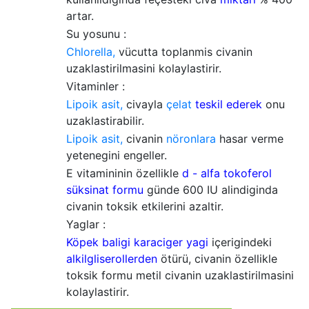
artar.
Su yosunu :
Chlorella,
vücutta toplanmis civanin
uzaklastirilmasini kolaylastirir.
Vitaminler :
Lipoik asit,
civayla
çelat
teskil ederek
onu
uzaklastirabilir.
Lipoik asit,
civanin
nöronlara
hasar verme
yetenegini engeller.
E vitamininin özellikle
d - alfa tokoferol
süksinat formu
günde 600 IU alindiginda
civanin toksik etkilerini azaltir.
Yaglar :
Köpek baligi karaciger yagi
içerigindeki
alkilgliserollerden
ötürü, civanin özellikle
toksik formu metil civanin uzaklastirilmasini
kolaylastirir.