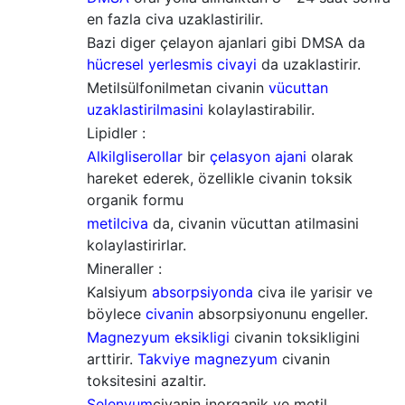
en fazla civa uzaklastirilir.
Bazi diger çelayon ajanlari gibi DMSA da
hücresel yerlesmis civayi
da uzaklastirir.
Metilsülfonilmetan civanin
vücuttan
uzaklastirilmasini
kolaylastirabilir.
Lipidler :
Alkilgliserollar
bir
çelasyon ajani
olarak
hareket ederek, özellikle civanin toksik
organik formu
metilciva
da, civanin vücuttan atilmasini
kolaylastirirlar.
Mineraller :
Kalsiyum
absorpsiyonda
civa ile yarisir ve
böylece
civanin
absorpsiyonunu engeller.
Magnezyum eksikligi
civanin toksikligini
arttirir.
Takviye magnezyum
civanin
toksitesini azaltir.
Selenyum
civanin inorganik ve metil