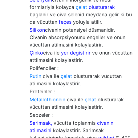
formlariyla kolayca
çelat
olusturarak
baglanir ve civa selenid meydana gelir ki bu
da vücuttan
feçes
yoluyla atilir.
Silikon
civanin potansiyel düsmanidir.
Civanin absorpsiyonunu engeller ve onun
vücuttan atilmasini kolaylastirir.
Çinko
civa ile
yer degistirir
ve onun vücuttan
attilmasini kolaylastirir.
Polifenoller :
Rutin
civa ile
çelat
olusturarak vücuttan
atilmasini kolaylastirir.
Proteinler :
Metallothionein
civa ile
çelat
olusturarak
vücuttan atilmasini kolaylastirir.
Sebzeler :
Sarimsak,
vücutta toplanmis
civanin
atilmasini
kolaylastirir. Sarimsak
kullanildiginda feçesteki civa
miktari
% 400