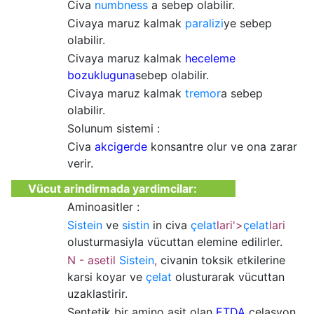
Civa
numbness
a sebep olabilir.
Civaya maruz kalmak
paralizi
ye sebep
olabilir.
Civaya maruz kalmak
heceleme
bozukluguna
sebep olabilir.
Civaya maruz kalmak
tremor
a sebep
olabilir.
Solunum sistemi :
Civa
akcigerde
konsantre olur ve ona zarar
verir.
Vücut arindirmada yardimcilar:
Aminoasitler :
Sistein
ve
sistin
in civa
çelat
lari'>
çelat
lari
olusturmasiyla vücuttan elemine edilirler.
N - asetil
Sistein
,
civanin toksik etkilerine
karsi koyar ve
çelat
olusturarak vücuttan
uzaklastirir.
Sentetik bir amino asit olan
ETDA
çelasyon