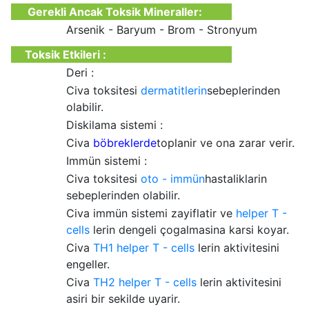
Gerekli Ancak Toksik Mineraller:
Arsenik - Baryum - Brom - Stronyum
Toksik Etkileri :
Deri :
Civa toksitesi
dermatitlerin
sebeplerinden
olabilir.
Diskilama sistemi :
Civa
böbreklerde
toplanir ve ona zarar verir.
Immün sistemi :
Civa toksitesi
oto - immün
hastaliklarin
sebeplerinden olabilir.
Civa immün sistemi zayiflatir ve
helper T -
cells
lerin dengeli çogalmasina karsi koyar.
Civa
TH1
helper T - cells
lerin aktivitesini
engeller.
Civa
TH2
helper T - cells
lerin aktivitesini
asiri bir sekilde uyarir.