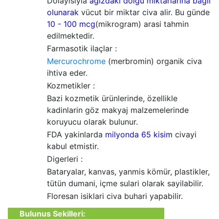
Dolayisiyla
agizdaki
dolgu miktarlarina bagli
olunarak
vücut bir miktar civa alir. Bu günde
10 - 100 mcg
(mikrogram) arasi tahmin
edilmektedir.
Farmasotik ilaçlar :
Mercurochrome
(merbromin) organik civa
ihtiva eder.
Kozmetikler :
Bazi kozmetik ürünlerinde, özellikle
kadinlarin göz makyaj malzemelerinde
koruyucu olarak bulunur.
FDA yakinlarda
milyonda 65 kisim
civayi
kabul etmistir.
Digerleri :
Bataryalar, kanvas, yanmis kömür, plastikler,
tütün dumani, içme sulari olarak sayilabilir.
Floresan isiklari civa buhari yapabilir.
Bulunus Sekilleri: