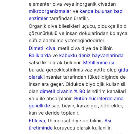
elementer civa veya inorganik civadan
mikroorganizmalar
ve
kanda bulunan bazi
enzimler
tarafindan üretilir.
Organik civa bilesikleri uçucu, oldukça lipid
çözünürlüklü ve insan dokularindan kolayca
nüfuz edebilme yetenegindedirler.
Dimetil civa,
metil civa diye de bilinir.
Baliklarda
ve
kabuklu deniz hayvanlarinda
safsizlik olarak bulunur.
Metillenme isi
burada gerçeklestirilmis vaziyette olup
gida
olarak
insanlar tarafindan tüketildiginde de
insanlara geçer. Oldukca biyolojik kullanisli
olan
dimetil civanin % 90 i
sindirim kanallari
yolu ile absorplanir.
Bütün hücrelerde ama
genellikle
saç, beyin, karaciger, böbrekler,
kan ve deride toplanir.
Etilciva,
thimerisol diye de bilinir.
Asi
üretiminde
koruyucu olarak kullanilir.