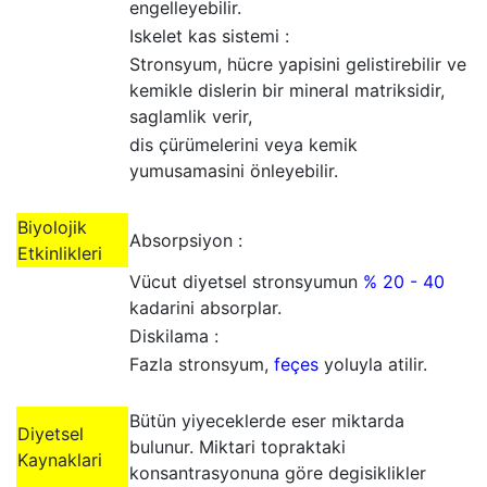
engelleyebilir.
Iskelet kas sistemi :
Stronsyum, hücre yapisini gelistirebilir ve
kemikle dislerin bir mineral matriksidir,
saglamlik verir,
dis çürümelerini veya kemik
yumusamasini önleyebilir.
Biyolojik
Absorpsiyon :
Etkinlikleri
Vücut diyetsel stronsyumun
% 20 - 40
kadarini absorplar.
Diskilama :
Fazla stronsyum,
feçes
yoluyla atilir.
Bütün yiyeceklerde eser miktarda
Diyetsel
bulunur. Miktari topraktaki
Kaynaklari
konsantrasyonuna göre degisiklikler