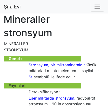
Şifa Evi
Mineraller
stronsyum
MINERALLER
STRONSYUM
Genel :
Stronsyum, bir mikromineraldir.
Küçük
miktarlari muhtemelen temel sayilabilir.
St
sembolü ile ifade edilir.
Faydalari :
Detoksifikasyon :
Eser miktarda stronsyum,
radyoaktif
stronsyum - 90 in absorpsiyonunu