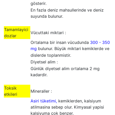
gösterir.
En fazla deniz mahsullerinde ve deniz
suyunda bulunur.
Tamamlayici
Vücuttaki miktari :
dozlar
Ortalama bir insan vücudunda
300 - 350
mg
bulunur. Büyük miktari kemiklerde ve
dislerde toplanmistir.
Diyetsel alim :
Günlük diyetsel alim ortalama 2 mg
kadardir.
Toksik
Mineraller :
etkileri
Asiri tüketimi,
kemiklerden, kalsiyum
atilmasina sebep olur. Kimyasal yapisi
kalsiyuma çok benzer.