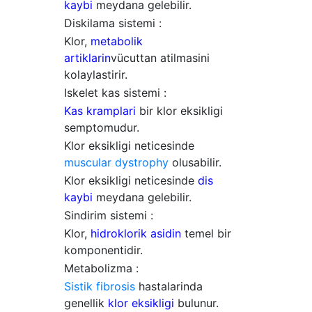
kaybi
meydana gelebilir.
Diskilama sistemi :
Klor,
metabolik
artiklarin
vücuttan atilmasini
kolaylastirir.
Iskelet kas sistemi :
Kas kramplari
bir klor eksikligi
semptomudur.
Klor eksikligi neticesinde
muscular dystrophy
olusabilir.
Klor eksikligi neticesinde
dis
kaybi
meydana gelebilir.
Sindirim sistemi :
Klor,
hidroklorik asidin
temel bir
komponentidir.
Metabolizma :
Sistik fibrosis
hastalarinda
genellik
klor eksikligi
bulunur.