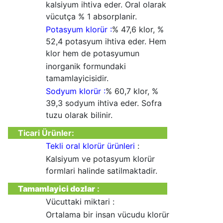
kalsiyum ihtiva eder. Oral olarak
vücutça % 1 absorplanir.
Potasyum klorür :
% 47,6 klor, %
52,4 potasyum ihtiva eder. Hem
klor hem de potasyumun
inorganik formundaki
tamamlayicisidir.
Sodyum klorür :
% 60,7 klor, %
39,3 sodyum ihtiva eder. Sofra
tuzu olarak bilinir.
Ticari Ürünler
:
Tekli oral klorür ürünleri
:
Kalsiyum ve potasyum klorür
formlari halinde satilmaktadir.
Tamamlayici dozlar
:
Vücuttaki miktari :
Ortalama bir insan vücudu klorür