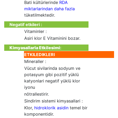
Bati kültürlerinde
RDA
miktarlarindan daha fazla
tüketilmektedir.
Negatif etkileri
:
Vitaminler :
Asiri klor E Vitaminini bozar.
Kimyasallarla Etkilesimi
:
ETKILEDIKLERI
Mineraller :
Vücut sivilarinda sodyum ve
potasyum gibi pozitif yüklü
katyonlari negatif yüklü klor
iyonu
nötrallestirir.
Sindirim sistemi kimyasallari :
Klor,
hidroklorik asidin
temel bir
komponentidir.