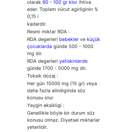
olarak
90 - 100 gr klor
ihtiva
eder. Toplam vücut agirliginin %
0,15 i
kadardir.
Resmi miktar RDA :
RDA degerleri
bebekler
ve
küçük
çocuklarda
günde 500 - 1000
mg dir.
RDA degerleri
yetiskinlerde
günde 1700 - 5000 mg dir.
Toksik dozaj :
Her gün 15000 mg (15 gr) veya
daha fazla alindiginda söz
konusu olur.
Yaygin eksikligi :
Genellikle böyle bir durum söz
konusu olmaz. Diyetsel miktarlar
yeterlidir.