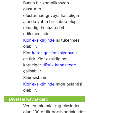
Bunun bir komplikasyon
olusturup
olusturmadigi veya hastaligin
altinda yatan bir sebep olup
olmadigi henüz tesbit
edilememistir.
Klor eksikliginde
isi tükenmesi
olabilir.
Klor
karaciger fonksiyonunu
arttirir. Klor eksikliginde
karaciger
düsük kapasitede
çalisabilir.
Sinir sistemi :
Klor eksikliginde
mide bulantisi
olabilir.
Diyetsel Kaynaklari
:
Verilen rakamlar mg cinsinden
olup 100 gr lik porsiyondaki klor