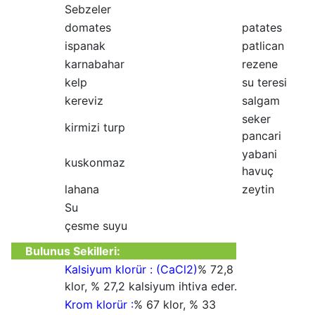
Sebzeler
domates
patates
ispanak
patlican
karnabahar
rezene
kelp
su teresi
kereviz
salgam
seker
kirmizi turp
pancari
yabani
kuskonmaz
havuç
lahana
zeytin
Su
çesme suyu
Bulunus Sekilleri
:
Kalsiyum klorür : (CaCl2)
% 72,8
klor, % 27,2 kalsiyum ihtiva eder.
Krom klorür :
% 67 klor, % 33