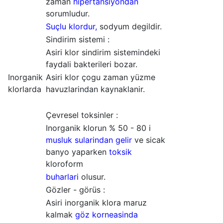
zaman
hipertansiyondan
sorumludur.
Suçlu klordur,
sodyum degildir.
Sindirim sistemi :
Asiri klor sindirim sistemindeki
faydali bakterileri bozar.
Inorganik
Asiri klor çogu zaman yüzme
klorlarda
havuzlarindan kaynaklanir.
Çevresel toksinler :
Inorganik klorun % 50 - 80 i
musluk sularindan gelir
ve sicak
banyo yaparken
toksik
kloroform
buharlari
olusur.
Gözler - görüs :
Asiri inorganik klora maruz
kalmak
göz korneasinda