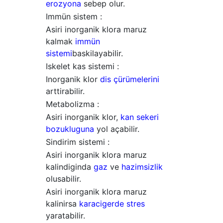
erozyona
sebep olur.
Immün sistem :
Asiri inorganik klora maruz
kalmak
immün
sistemi
baskilayabilir.
Iskelet kas sistemi :
Inorganik klor
dis çürümelerini
arttirabilir.
Metabolizma :
Asiri inorganik klor,
kan sekeri
bozukluguna
yol açabilir.
Sindirim sistemi :
Asiri inorganik klora maruz
kalindiginda
gaz
ve
hazimsizlik
olusabilir.
Asiri inorganik klora maruz
kalinirsa
karacigerde stres
yaratabilir.