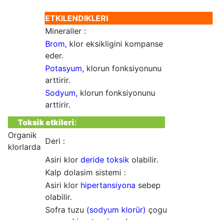
ETKILENDIKLERI
Mineraller :
Brom,
klor eksikligini kompanse
eder.
Potasyum,
klorun fonksiyonunu
arttirir.
Sodyum,
klorun fonksiyonunu
arttirir.
Toksik etkileri
:
Organik
Deri :
klorlarda
Asiri klor
deride toksik
olabilir.
Kalp dolasim sistemi :
Asiri klor
hipertansiyona
sebep
olabilir.
Sofra tuzu
(sodyum klorür)
çogu