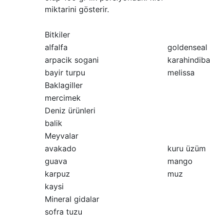
miktarini gösterir.
Bitkiler
alfalfa
goldenseal
arpacik sogani
karahindiba
bayir turpu
melissa
Baklagiller
mercimek
Deniz ürünleri
balik
Meyvalar
avakado
kuru üzüm
guava
mango
karpuz
muz
kaysi
Mineral gidalar
sofra tuzu