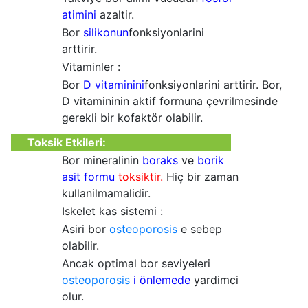
atimini
azaltir.
Bor
silikonun
fonksiyonlarini
arttirir.
Vitaminler :
Bor
D vitaminini
fonksiyonlarini arttirir. Bor,
D vitamininin aktif formuna çevrilmesinde
gerekli bir kofaktör olabilir.
Toksik Etkileri:
Bor mineralinin
boraks
ve
borik
asit
formu
toksiktir.
Hiç bir zaman
kullanilmamalidir.
Iskelet kas sistemi :
Asiri bor
osteoporosis
e sebep
olabilir.
Ancak optimal bor seviyeleri
osteoporosis
i önlemede
yardimci
olur.