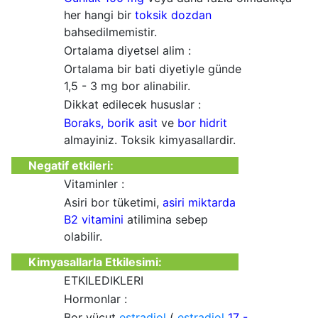
her hangi bir
toksik dozdan
bahsedilmemistir.
Ortalama diyetsel alim :
Ortalama bir bati diyetiyle günde
1,5 - 3 mg bor alinabilir.
Dikkat edilecek hususlar :
Boraks,
borik asit
ve
bor hidrit
almayiniz. Toksik kimyasallardir.
Negatif etkileri:
Vitaminler :
Asiri bor tüketimi,
asiri miktarda
B2 vitamini
atilimina sebep
olabilir.
Kimyasallarla Etkilesimi:
ETKILEDIKLERI
Hormonlar :
Bor vücut
estradiol
(
estradiol
17 -