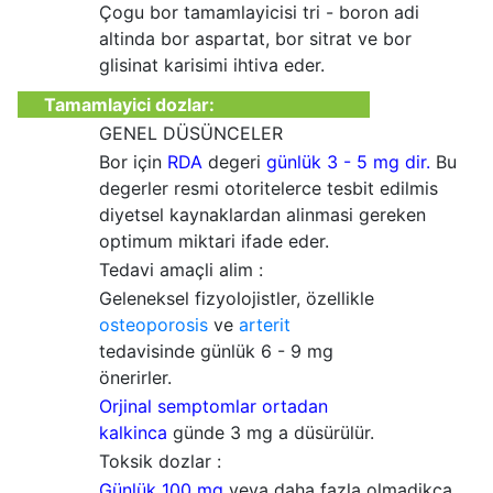
Çogu bor tamamlayicisi tri - boron adi
altinda bor aspartat, bor sitrat ve bor
glisinat karisimi ihtiva eder.
Tamamlayici dozlar:
GENEL DÜSÜNCELER
Bor için
RDA
degeri
günlük 3 - 5 mg
dir.
Bu
degerler resmi otoritelerce tesbit edilmis
diyetsel kaynaklardan alinmasi gereken
optimum miktari ifade eder.
Tedavi amaçli alim :
Geleneksel fizyolojistler, özellikle
osteoporosis
ve
arterit
tedavisinde günlük 6 - 9 mg
önerirler.
Orjinal semptomlar ortadan
kalkinca
günde 3 mg a düsürülür.
Toksik dozlar :
Günlük 100 mg
veya daha fazla olmadikça