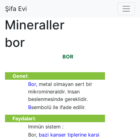
Şifa Evi
Mineraller
bor
BOR
Genel:
Bor,
metal olmayan sert bir
mikromineraldir. Insan
beslenmesinde gereklidir.
B
sembolü ile ifade edilir.
Faydalari:
Immün sistem :
Bor,
bazi kanser tiplerine karsi