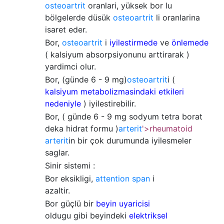
osteoartrit
oranlari, yüksek bor lu
bölgelerde düsük
osteoartrit
li oranlarina
isaret eder.
Bor,
osteoartrit
i
iyilestirmede
ve
önlemede
( kalsiyum absorpsiyonunu arttirarak )
yardimci olur.
Bor, (günde 6 - 9 mg)
osteoartrit
i (
kalsiyum metabolizmasindaki etkileri
nedeniyle
) iyilestirebilir.
Bor, ( günde 6 - 9 mg sodyum tetra borat
deka hidrat formu )
arterit
'>rheumatoid
arterit
in bir çok durumunda iyilesmeler
saglar.
Sinir sistemi :
Bor eksikligi,
attention span
i
azaltir.
Bor güçlü bir
beyin uyaricisi
oldugu gibi beyindeki
elektriksel