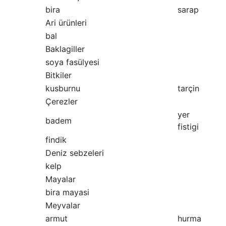
bira
sarap
Ari ürünleri
bal
Baklagiller
soya fasülyesi
Bitkiler
kusburnu
tarçin
Çerezler
yer
badem
fistigi
findik
Deniz sebzeleri
kelp
Mayalar
bira mayasi
Meyvalar
armut
hurma