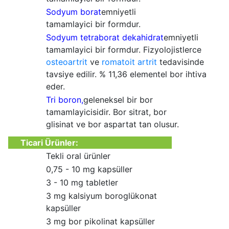
Sodyum borat
emniyetli
tamamlayici bir formdur.
Sodyum tetraborat dekahidrat
emniyetli
tamamlayici bir formdur. Fizyolojistlerce
osteoartrit
ve
romatoit artrit
tedavisinde
tavsiye edilir. % 11,36 elementel bor ihtiva
eder.
Tri boron,
geleneksel bir bor
tamamlayicisidir. Bor sitrat, bor
glisinat ve bor aspartat tan olusur.
Ticari Ürünler:
Tekli oral ürünler
0,75 - 10 mg kapsüller
3 - 10 mg tabletler
3 mg kalsiyum boroglükonat
kapsüller
3 mg bor pikolinat kapsüller