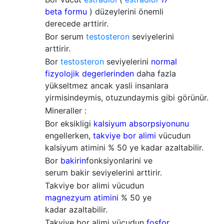
beta
formu
) düzeylerini önemli
derecede arttirir.
Bor serum
testosteron
seviyelerini
arttirir.
Bor
testosteron
seviyelerini
normal
fizyolojik degerlerinden
daha fazla
yükseltmez ancak yasli insanlara
yirmisindeymis, otuzundaymis gibi görünür.
Mineraller :
Bor eksikligi
kalsiyum absorpsiyonunu
engellerken,
takviye bor
alimi
vücudun
kalsiyum atimini % 50 ye kadar azaltabilir.
Bor
bakirin
fonksiyonlarini ve
serum bakir seviyelerini arttirir.
Takviye bor alimi vücudun
magnezyum
atimini
% 50 ye
kadar azaltabilir.
Takviye bor alimi vücudun
fosfor