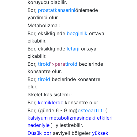
koruyucu olabilir.
Bor,
prostat
kanserini
önlemede
yardimci olur.
Metabolizma :
Bor, eksikliginde
bezginlik
ortaya
çikabilir.
Bor, eksikliginde
letarji
ortaya
çikabilir.
Bor,
tiroid
'>para
tiroid
bezlerinde
konsantre olur.
Bor,
tiroid
bezlerinde konsantre
olur.
Iskelet kas sistemi :
Bor,
kemiklerde
konsantre olur.
Bor, (günde 6 - 9 mg)
osteoartrit
i (
kalsiyum metabolizmasindaki etkileri
nedeniyle
) iyilestirebilir.
Düsük
bor
seviyeli bölgeler
yüksek