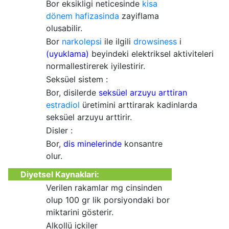
Bor eksikligi neticesinde
kisa
dönem hafizasinda
zayiflama
olusabilir.
Bor
narkolepsi
ile ilgili
drowsiness
i
(uyuklama)
beyindeki elektriksel aktiviteleri
normallestirerek iyilestirir.
Seksüel sistem :
Bor, disilerde
seksüel arzuyu arttiran
estradiol
üretimini arttirarak kadinlarda
seksüel arzuyu arttirir.
Disler :
Bor,
dis minelerinde
konsantre
olur.
Diyetsel Kaynaklari:
Verilen rakamlar mg cinsinden
olup 100 gr lik porsiyondaki bor
miktarini gösterir.
Alkollü içkiler