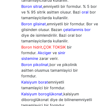
tamamlayicilarda kullanilir.
Boron sitrat,
emniyetli bir formdur. % 5 bor
ve % 95 sitrik asitten olusur. Bazi
oral
bor
tamamlayicilarda kullanilir.
Boron glisinat,
emniyetli bir formdur. Bor ve
glisinden olusur. Bazan
çelatlanmis bor
diye de isimlendirilir. Bazi oral bor
tamamlayicilarda kullanilir.
Boron hidrit,
ÇOK
TOKSIK
bir
formdur.
Akciger
ve
sinir
sistemine
zarar verir.
Boron pikolinat,
bor ve pikolinik
asitten olusmus tamamlayici bir
formdur.
Kalsiyum borat
emniyetli
tamamlayici bir formdur.
Kalsiyum boroglükonat,
kalsiyum
diboroglükonat diye de bilinen
emniyetli
tamamlayici bir formdur.