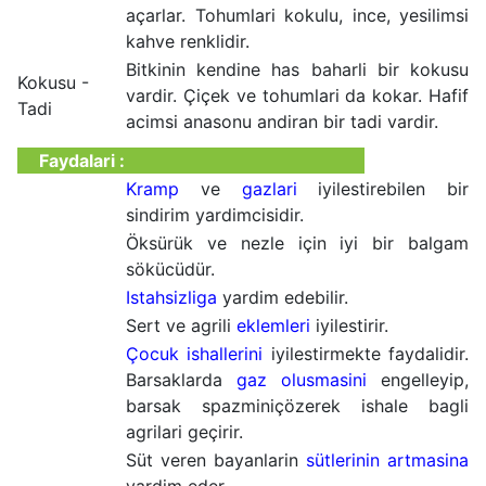
açarlar. Tohumlari kokulu, ince, yesilimsi
kahve renklidir.
Bitkinin kendine has baharli bir kokusu
Kokusu -
vardir. Çiçek ve tohumlari da kokar. Hafif
Tadi
acimsi anasonu andiran bir tadi vardir.
Faydalari :
Kramp
ve
gazlari
iyilestirebilen bir
sindirim yardimcisidir.
Öksürük ve nezle için iyi bir balgam
sökücüdür.
Istahsizliga
yardim edebilir.
Sert ve agrili
eklemleri
iyilestirir.
Çocuk ishallerini
iyilestirmekte faydalidir.
Barsaklarda
gaz olusmasini
engelleyip,
barsak spazminiçözerek ishale bagli
agrilari geçirir.
Süt veren bayanlarin
sütlerinin artmasina