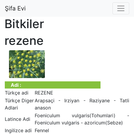
Şifa Evi
Bitkiler
rezene
Adi :
Türkçe adi
REZENE
Türkçe Diger
Arapsaçi - Irziyan - Raziyane - Tatli
Adlari
anason
Foeniculum vulgaris(Tohumlari) -
Latince Adi
Foeniculum vulgaris - azoricum(Sebze)
Ingilizce adi
Fennel