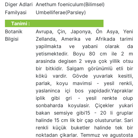
Diger Adlari
Anethum foeniculum(Bilimsel)
Familyasi
Umbelliferae(Parsley)
Tanimi :
Botanik
Avrupa, Çin, Japonya, Ön Asya, Yeni
Bilgisi
Zellanda, Amerika ve Afrikada tarimi
yapilmakta ve yabani olarak da
yetismektedir. Boyu 80 cm ile 2 m
arasinda degisen 2 veya çok yillik otsu
bir bitkidir. Salgam görünümlü etli bir
kökü vardir. Gövde yuvarlak kesitli,
parlak, koyu mavimsi - yesil renkli,
yaslaninca içi bos yapidadir.Yapraklar
iplik gibi gri - yesil renkte olup
sonbaharda koyulasir. Çiçekler yukari
bakan semsiye gibi15 - 20 li gruplar
halinde 15 cm lik bir çap olustururlar. Sari
renkli küçük buketler halinde tek bir
noktadan çikarlar. Temmuz ve agustosta