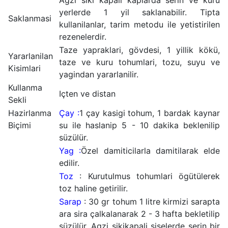
Agzi siki kapali kaplarda serin ve kuru
yerlerde 1 yil saklanabilir. Tipta
Saklanmasi
kullanilanlar, tarim metodu ile yetistirilen
rezenelerdir.
Taze yapraklari, gövdesi, 1 yillik kökü,
Yararlanilan
taze ve kuru tohumlari, tozu, suyu ve
Kisimlari
yagindan yararlanilir.
Kullanma
Içten ve distan
Sekli
Hazirlanma
Çay :
1 çay kasigi tohum, 1 bardak kaynar
Biçimi
su ile haslanip 5 - 10 dakika beklenilip
süzülür.
Yag :
Özel damiticilarla damitilarak elde
edilir.
Toz
: Kurutulmus tohumlari ögütülerek
toz haline getirilir.
Sarap
: 30 gr tohum 1 litre kirmizi sarapta
ara sira çalkalanarak 2 - 3 hafta bekletilip
süzülür. Agzi sikikapali siselerde serin bir