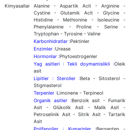
Kimyasallar
Alanine - Aspartik Acit - Arginine -
Cystine - Glutamik Acit - Glycine -
Histidine - Methionine - Isoleucine -
Phenylalanine - Proline - Serine -
Tryptophan - Tyrosine - Valine
Karbonhidratlar :
Pektinler
Enzimler :
Urease
Hormonlar :
Phytoestrogenler
Yag asitleri : Tekli doymamislikli :
Oleik
asit
Lipitler : Steroller :
Beta - Sitosterol -
Stigmasterol
Terpenler :
Limonene - Terpineol
Organik asitler :
Benzoik asit - Fumarik
Asit - Glükolik Asit - Malik Asit -
Petroselinik Asit - Sitrik Asit - Tartarik
Asit
Polifenoller : Kumarinler :
Bergapten -