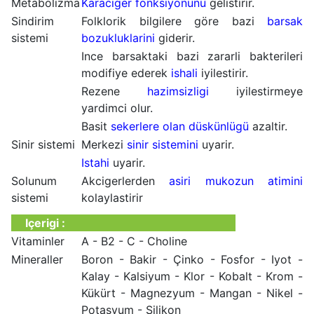
Metabolizma
Karaciger fonksiyonunu
gelistirir.
Sindirim
Folklorik bilgilere göre bazi
barsak
sistemi
bozukluklarini
giderir.
Ince barsaktaki bazi zararli bakterileri
modifiye ederek
ishali
iyilestirir.
Rezene
hazimsizligi
iyilestirmeye
yardimci olur.
Basit
sekerlere olan düskünlügü
azaltir.
Sinir sistemi
Merkezi
sinir sistemini
uyarir.
Istahi
uyarir.
Solunum
Akcigerlerden
asiri mukozun atimini
sistemi
kolaylastirir
Içerigi :
Vitaminler
A - B2 - C - Choline
Mineraller
Boron - Bakir - Çinko - Fosfor - Iyot -
Kalay - Kalsiyum - Klor - Kobalt - Krom -
Kükürt - Magnezyum - Mangan - Nikel -
Potasyum - Silikon