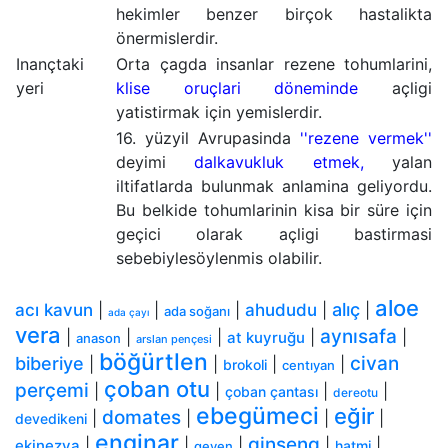
hekimler benzer birçok hastalikta
önermislerdir.
Inançtaki
Orta çagda insanlar rezene tohumlarini,
yeri
klise oruçlari döneminde
açligi
yatistirmak için yemislerdir.
16. yüzyil Avrupasinda
''rezene vermek''
deyimi
dalkavukluk etmek,
yalan
iltifatlarda bulunmak anlamina geliyordu.
Bu belkide tohumlarinin kisa bir süre için
geçici olarak açligi bastirmasi
sebebiylesöylenmis olabilir.
aloe
alıç
acı kavun
|
|
|
ahududu
|
|
ada soğanı
ada çayı
vera
aynısafa
|
|
|
|
|
at kuyruğu
anason
arslan pençesi
böğürtlen
civan
biberiye
|
|
|
|
brokoli
centıyan
çoban otu
perçemi
|
|
|
|
çoban çantası
dereotu
ebegümeci
eğir
domates
|
|
|
|
devedikeni
enginar
ginseng
|
|
|
|
|
ekinezya
hatmi
geven