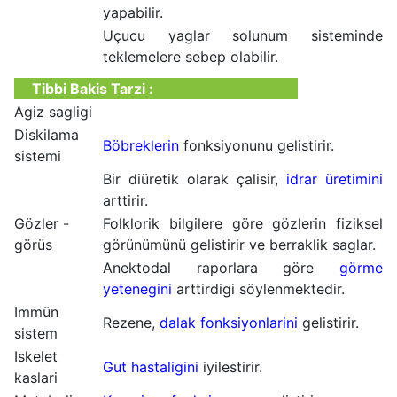
yapabilir.
Uçucu yaglar solunum sisteminde
teklemelere sebep olabilir.
Tibbi Bakis Tarzi :
Agiz sagligi
Diskilama
Böbreklerin
fonksiyonunu gelistirir.
sistemi
Bir diüretik olarak çalisir,
idrar üretimini
arttirir.
Gözler -
Folklorik bilgilere göre gözlerin fiziksel
görüs
görünümünü gelistirir ve berraklik saglar.
Anektodal raporlara göre
görme
yetenegini
arttirdigi söylenmektedir.
Immün
Rezene,
dalak fonksiyonlarini
gelistirir.
sistem
Iskelet
Gut hastaligini
iyilestirir.
kaslari