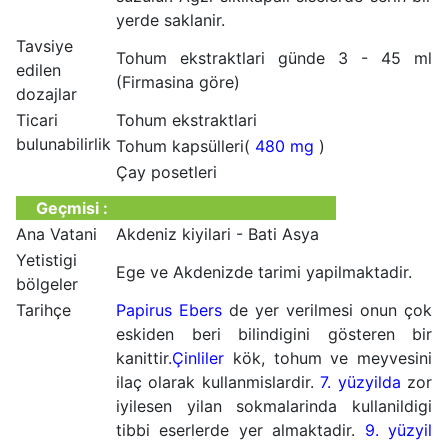
yerde saklanir.
Tavsiye
Tohum ekstraktlari günde 3 - 45 ml
edilen
(Firmasina göre)
dozajlar
Ticari
Tohum ekstraktlari
bulunabilirlik
Tohum kapsülleri(
480 mg
)
Çay posetleri
Geçmisi :
Ana Vatani
Akdeniz kiyilari - Bati Asya
Yetistigi
Ege ve Akdenizde tarimi yapilmaktadir.
bölgeler
Tarihçe
Papirus Ebers
de yer verilmesi onun çok
eskiden beri bilindigini gösteren bir
kanittir.
Çinliler
kök, tohum ve meyvesini
ilaç olarak kullanmislardir.
7. yüzyilda
zor
iyilesen yilan sokmalarinda kullanildigi
tibbi eserlerde yer almaktadir.
9. yüzyil