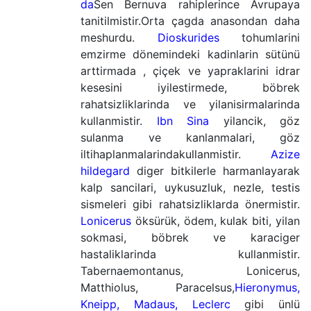
da
Sen Bernuva rahiplerince Avrupaya
tanitilmistir.Orta çagda anasondan daha
meshurdu.
Dioskurides
tohumlarini
emzirme dönemindeki kadinlarin sütünü
arttirmada , çiçek ve yapraklarini idrar
kesesini iyilestirmede, böbrek
rahatsizliklarinda ve yilanisirmalarinda
kullanmistir.
Ibn Sina
yilancik, göz
sulanma ve kanlanmalari, göz
iltihaplanmalarindakullanmistir.
Azize
hildegard
diger bitkilerle harmanlayarak
kalp sancilari, uykusuzluk, nezle, testis
sismeleri gibi rahatsizliklarda önermistir.
Lonicerus
öksürük, ödem, kulak biti, yilan
sokmasi, böbrek ve karaciger
hastaliklarinda kullanmistir.
Tabernaemontanus, Lonicerus,
Matthiolus, Paracelsus,
Hieronymus,
Kneipp, Madaus, Leclerc
gibi ünlü