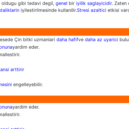
e oldugu gibi tedavi degil,
genel
bir
iyilik saglayicidir
. Zaten
aliklarin
iyilestirilmesinde kullanilir.
Stresi azaltici
etkisi var
esede Çin bitki uzmanlari
daha hafif
ve
daha az uyarici
bulu
onuna
yardim eder.
allestirir.
nsi arttirir
mesini
engelleyebilir.
onuna
yardim eder.
allestirir.