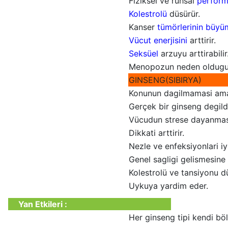
Fiziksel ve ruhsal
performa
Kolestrolü
düsürür.
Kanser
tümörlerinin büyü
Vücut enerjisini
arttirir.
Seksüel
arzuyu arttirabilir
Menopozun neden oldugu ra
GINSENG(SIBIRYA)
Konunun dagilmamasi amaci
Gerçek bir ginseng degildi
Vücudun strese dayanmasi
Dikkati arttirir.
Nezle ve enfeksiyonlari iy
Genel sagligi gelismesine 
Kolestrolü ve tansiyonu d
Uykuya yardim eder.
Yan Etkileri :
Her ginseng tipi kendi böl