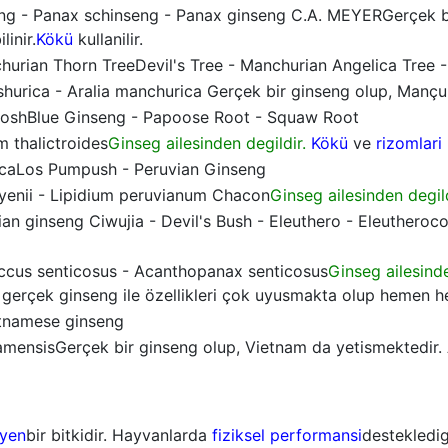
eng - Panax schinseng - Panax ginseng C.A. MEYERGerçek b
linir.
Kökü
kullanilir.
hurian Thorn TreeDevil's Tree - Manchurian Angelica Tree 
shurica - Aralia manchurica Gerçek bir ginseng olup, Manç
hoshBlue Ginseng - Papoose Root - Squaw Root
m thalictroides
Ginseg ailesinden degildir.
Kökü
ve
rizomlari
caLos Pumpush - Peruvian Ginseng
eyenii - Lipidium peruvianum Chacon
Ginseg ailesinden degild
ian ginseng Ciwujia - Devil's Bush - Eleuthero - Eleuthero
occus senticosus - Acanthopanax senticosus
Ginseg ailesinde
k gerçek ginseng ile özellikleri çok uyusmakta olup hemen h
tnamese ginseng
amensisGerçek bir ginseng olup, Vietnam da yetismektedir. As
eyen
bir bitkidir. Hayvanlarda
fiziksel performansi
destekledigi