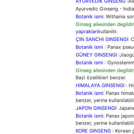
AYURVEDIK GINSENG :
A
Ayurvedic Ginseng - India
Botanik ismi
: Withania so
Ginseg ailesinden degildir
yapraklari
kullanilir.
ÇIN SANCHI GINSENGI
: 
Botanik ismi
: Panax pseud
GÜNEY GINSENGI :
Jiaog
Botanik ismi
: Gynostemm
Ginseg ailesinden degildir
Bazi özellikleri benzer.
HIMALAYA GINSENGI
: H
Botanik ismi
: Panax himal
benzer, yerine kullanilabili
JAPON GINSENGI
: Japan
Botanik ismi
: Panax japon
benzer, yerine kullanilabili
KORE GINSENG
: Korean 