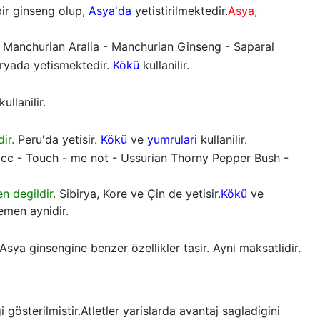
ir ginseng olup,
Asya'da
yetistirilmektedir.
Asya,
- Manchurian Aralia - Manchurian Ginseng - Saparal
uryada yetismektedir.
Kökü
kullanilir.
kullanilir.
ir.
Peru'da yetisir.
Kökü
ve
yumrulari
kullanilir.
cocc - Touch - me not - Ussurian Thorny Pepper Bush -
n degildir.
Sibirya, Kore ve Çin de yetisir.
Kökü
ve
emen aynidir.
ya ginsengine benzer özellikler tasir. Ayni maksatlidir.
 gösterilmistir.Atletler yarislarda avantaj sagladigini