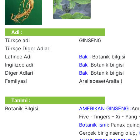
Adi :
Türkçe adi
GINSENG
Türkçe Diger Adlari
Latince Adi
Bak :
Botanik bilgisi
Ingilizce adi
Bak :
Botanik bilgisi
Diger Adlari
Bak :
Botanik bilgisi
Familyasi
Araliaceae(Aralia )
Tanimi :
Botanik Bilgisi
AMERIKAN GINSENG :
Ame
Five - fingers - Xi - Yang
Botanik ismi
: Panax quinq
Gerçek bir ginseng olup,