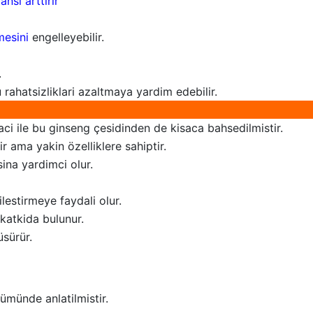
nsi arttirir
mesini
engelleyebilir.
.
hatsizliklari azaltmaya yardim edebilir.
 ile bu ginseng çesidinden de kisaca bahsedilmistir.
r ama yakin özelliklere sahiptir.
na yardimci olur.
ilestirmeye faydali olur.
katkida bulunur.
üsürür.
ümünde anlatilmistir.