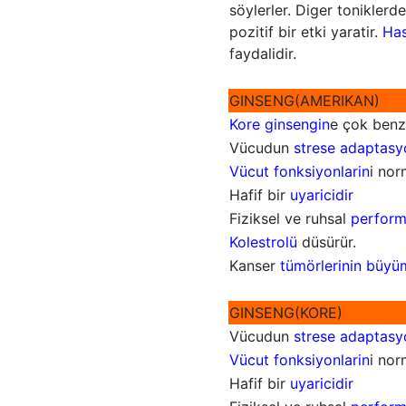
söylerler. Diger toniklerd
pozitif bir etki yaratir.
Hast
faydalidir.
GINSENG(AMERIKAN)
Kore ginsengin
e çok benz
Vücudun
strese adaptasy
Vücut fonksiyonlarin
i norm
Hafif bir
uyaricidir
Fiziksel ve ruhsal
performa
Kolestrolü
düsürür.
Kanser
tümörlerinin büyü
GINSENG(KORE)
Vücudun
strese adaptasy
Vücut fonksiyonlarin
i norm
Hafif bir
uyaricidir