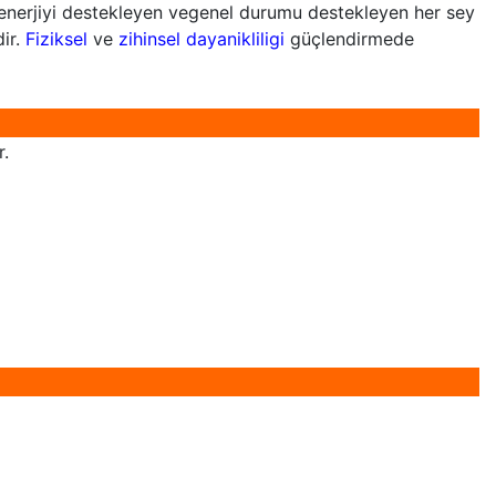
 enerjiyi destekleyen vegenel durumu destekleyen her sey
dir.
Fiziksel
ve
zihinsel dayanikliligi
güçlendirmede
r.