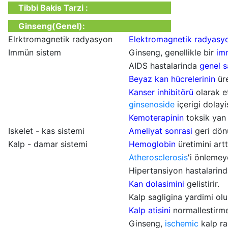
Tibbi Bakis Tarzi :
Ginseng(Genel):
Elrktromagnetik radyasyon
Elektromagnetik radyasy
Immün sistem
Ginseng, genellikle bir
imm
AIDS hastalarinda
genel 
Beyaz
kan hücrelerinin
üre
Kanser inhibitörü
olarak et
ginsenoside
içerigi dolayi
Kemoterapinin
toksik yan e
Iskelet - kas sistemi
Ameliyat sonrasi
geri dönü
Kalp - damar sistemi
Hemoglobin
üretimini art
Atherosclerosis
'i önlemey
Hipertansiyon hastalarin
Kan dolasimini
gelistirir.
Kalp sagligina yardimi olu
Kalp atisini
normallestirmey
Ginseng,
ischemic
kalp ra