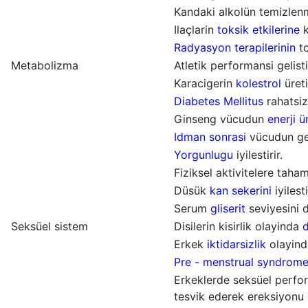
Kandaki alkolün temizlenm
Ilaçlarin
toksik etkilerine
k
Radyasyon terapilerinin
to
Metabolizma
Atletik performansi gelistir
Karacigerin
kolestrol
üreti
Diabetes Mellitus
rahatsizl
Ginseng vücudun
enerji ü
Idman sonrasi
vücudun ger
Yorgunlugu
iyilestirir.
Fiziksel aktivitelere taham
Düsük
kan sekerini
iyilesti
Serum
gliserit
seviyesini d
Seksüel sistem
Disilerin kisirlik olayinda
d
Erkek
iktidarsizlik
olayin
Pre - menstrual syndrom
Erkeklerde seksüel perfor
tesvik ederek ereksiyonu k