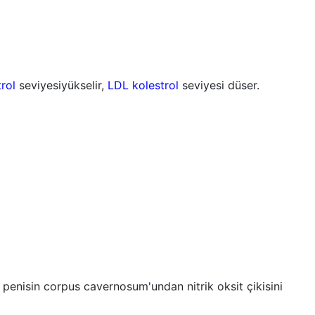
rol
seviyesiyükselir,
LDL kolestrol
seviyesi düser.
le penisin corpus cavernosum'undan nitrik oksit çikisini