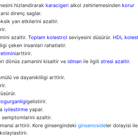
esini hizlandirarak
karacigeri
alkol zehirlemesinden
korur
arsi direnç saglar.
ksik yan etkilerini azaltir.
ir.
mini azaltir.
Toplam kolestrol
seviyesini düsürür.
HDL kolest
igi çeken insanlari rahatlatir.
retimini
arttirir.
i dönüs zamanini kisaltir ve
idman
ile ilgili
stresi azaltir
.
mülü ve dayanikliligi arttirir.
rir.
üsürür.
ogurganligi
gelistirir.
da
iyilestirme
yapar.
e
semptomlarini azaltir.
mansi arttirir. Kore ginsengindeki
ginsenoside
ler dolayisi i
olaylastirir.