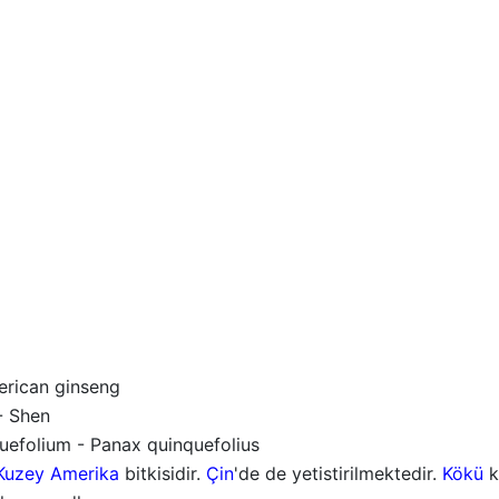
rican ginseng
 - Shen
uefolium - Panax quinquefolius
Kuzey Amerika
bitkisidir.
Çin
'de de yetistirilmektedir.
Kökü
ku