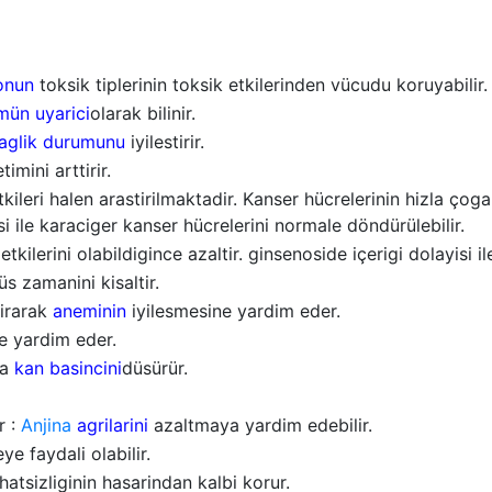
onun
toksik tiplerinin toksik etkilerinden vücudu koruyabilir.
ün uyarici
olarak bilinir.
saglik durumunu
iyilestirir.
timini arttirir.
kileri halen arastirilmaktadir. Kanser hücrelerinin hizla ço
si ile karaciger kanser hücrelerini normale döndürülebilir.
tkilerini olabildigince azaltir. ginsenoside içerigi dolayisi i
s zamanini kisaltir.
tirarak
aneminin
iyilesmesine yardim eder.
e yardim eder.
da
kan basincini
düsürür.
r :
Anjina
agrilarini
azaltmaya yardim edebilir.
e faydali olabilir.
hatsizliginin hasarindan kalbi korur.