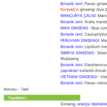
Botanik ismi
: Panax gins
Kore
ve
Çin
ginsengi diye bi
MANÇURYA ÇALISI
: Manc
Botanik ismi
: Aralia mand
MAVI GINSENG
: Blue co
Botanik ismi
: Caulophyllu
PERUVIAN GINSENGI
: Ma
Botanik ismi
: Lipidium m
SIBIRYA GINSENGI
: Siber
Wujiaseng
Botanik ismi
: Eleutheroc
yapraklari
kullanilir.Anca
VIETNAM GINSENGI
: Vie
Botanik ismi
: Panax vietn
Kokusu - Tadi
Faydalari :
Ginseng,
enerjiyi destekl