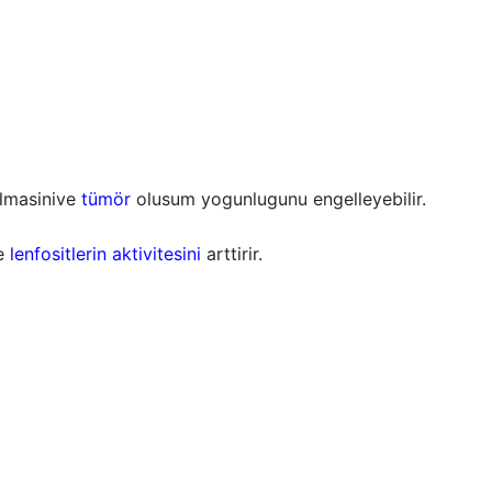
galmasinive
tümör
olusum yogunlugunu engelleyebilir.
le
lenfositlerin aktivitesini
arttirir.