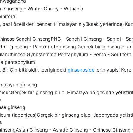
shwagandha
n Ginseng - Winter Cherry - Withania
mnifera
, bazi özellikleri benzer. Himalayanin yüksek yerlerinde, K
Chinese Sanchi GinsengPNG - Sanch'i Ginseng - San qi - San
o - ginseng - Panax notoginseng Gerçek bir ginseng olup, Ç
ulanChinese Gynostemma Pentaphyllum - Penta - Southern
a pentaphyllum
. Bir Çin bitkisidir. Içerigindeki
ginsenoside
'lerin yapisi Kor
imalayan ginseng
aicusGerçek bir ginseng olup, Himalaya bölgesinde yetistiri
r.
ese ginseng
icum (japonicus)Gerçek bir ginseng olup, Japonyada yetisti
r.
ginsengAsian Ginseng - Asiatic Ginseng - Chinese Ginseng 