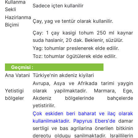
Kullanma
Sadece içten kullanilir
Sekli
Hazirlanma
Çay, yag ve tentür olarak kullanilir.
Biçimi
Çay: 1 çay kasigi tohum 250 ml kaynar
suda haslanir, 20 dak. Beklenir, süzülür.
Yag: tohumlar preslenerek elde edilir.
Toz: tohumlar ögütülerek elde edilir.
Geçmisi :
Ana Vatani
Türkiye'nin akdeniz kiyilari
Avrupa, Asya ve Afrikada tarimi yaygin
Yetistigi
olarak yapilmaktadir. Marmara, Ege,
bölgeler
Akdeniz bölgelerinde bahçelerde
yetistirilir.
Çok eskiden beri baharat ve ilaç olarak
kullanilmaktadir
.
Papyrus Ebers'de
damar
sertligi ve bas agrilarina önerilen bitkinin
dereotu oldugu sanilmaktadir. Israillilerin