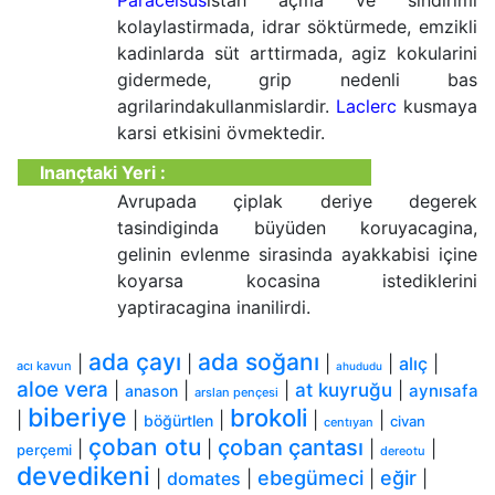
Paracelsus
istah açma ve sindirimi
kolaylastirmada, idrar söktürmede, emzikli
kadinlarda süt arttirmada, agiz kokularini
gidermede, grip nedenli bas
agrilarindakullanmislardir.
Laclerc
kusmaya
karsi etkisini övmektedir.
Inançtaki Yeri :
Avrupada çiplak deriye degerek
tasindiginda büyüden koruyacagina,
gelinin evlenme sirasinda ayakkabisi içine
koyarsa kocasina istediklerini
yaptiracagina inanilirdi.
ada çayı
ada soğanı
|
|
|
|
alıç
|
acı kavun
ahududu
aloe vera
|
|
|
at kuyruğu
|
aynısafa
anason
arslan pençesi
biberiye
brokoli
|
|
|
|
|
böğürtlen
civan
centıyan
çoban otu
çoban çantası
|
|
|
|
perçemi
dereotu
devedikeni
ebegümeci
eğir
|
domates
|
|
|