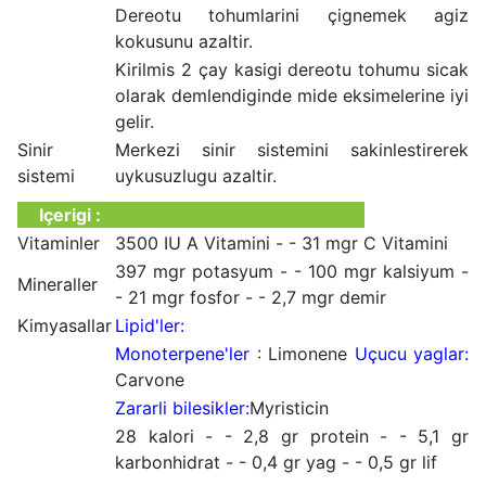
Dereotu tohumlarini çignemek agiz
kokusunu azaltir.
Kirilmis 2 çay kasigi dereotu tohumu sicak
olarak demlendiginde mide eksimelerine iyi
gelir.
Sinir
Merkezi sinir sistemini sakinlestirerek
sistemi
uykusuzlugu azaltir.
Içerigi :
Vitaminler
3500 IU A Vitamini - - 31 mgr C Vitamini
397 mgr potasyum - - 100 mgr kalsiyum -
Mineraller
- 21 mgr fosfor - - 2,7 mgr demir
Kimyasallar
Lipid'ler:
Monoterpene'ler
: Limonene
Uçucu yaglar:
Carvone
Zararli bilesikler:
Myristicin
28 kalori - - 2,8 gr protein - - 5,1 gr
karbonhidrat - - 0,4 gr yag - - 0,5 gr lif