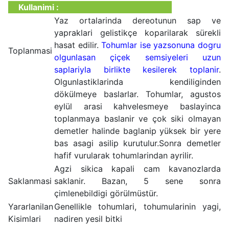
Kullanimi :
Yaz ortalarinda dereotunun sap ve
yapraklari gelistikçe koparilarak sürekli
hasat edilir.
Tohumlar ise yaz
sonuna dogru
Toplanmasi
olgunlasan çiçek semsiyeleri uzun
saplariyla birlikte kesilerek toplanir
.
Olgunlastiklarinda kendiliginden
dökülmeye baslarlar. Tohumlar, agustos
eylül arasi kahvelesmeye baslayinca
toplanmaya baslanir ve çok siki olmayan
demetler halinde baglanip yüksek bir yere
bas asagi asilip kurutulur.Sonra demetler
hafif vurularak tohumlarindan ayrilir.
Agzi sikica kapali cam kavanozlarda
Saklanmasi
saklanir. Bazan, 5 sene sonra
çimlenebildigi görülmüstür.
Yararlanilan
Genellikle tohumlari, tohumularinin yagi,
Kisimlari
nadiren yesil bitki