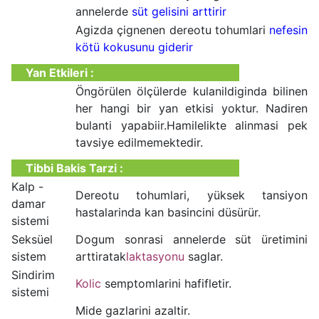
annelerde
süt gelisini arttirir
Agizda çignenen dereotu tohumlari
nefesin
kötü kokusunu giderir
Yan Etkileri :
Öngörülen ölçülerde kulanildiginda bilinen
her hangi bir yan etkisi yoktur. Nadiren
bulanti yapabiir.Hamilelikte alinmasi pek
tavsiye edilmemektedir.
Tibbi Bakis Tarzi :
Kalp -
Dereotu tohumlari, yüksek tansiyon
damar
hastalarinda kan basincini düsürür.
sistemi
Seksüel
Dogum sonrasi annelerde süt üretimini
sistem
arttiratak
laktasyonu
saglar.
Sindirim
Kolic
semptomlarini hafifletir.
sistemi
Mide gazlarini azaltir.