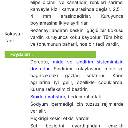
elips biçimli ve kanatlidir, renkleri sarimsi
kahveyle kizil kahve arasinda degisir. 2,5 -
4 mm arasindadirlar. Kuruyunca
boylamasina ikiye ayrilirlar.
Rezeneyi andiran keskin, güçlü bir kokusu
Kokusu -
vardir. Kuruyunca koku kaybolur. Tüm bitki
Tadi
ve tohumunun baharli, hos bir tadi vardir.
Faydalari :
Dereotu,
mide ve sindirim sistemimizin
dostudur
. Sindirimi kolaylastirir, mide ve
bagirsakdaki gazlari söktürür. Karin
agrilarina iyi gelir, özellikle çocuklarda.
Kusma refleksimizi bastirir.
Sinirleri yatistirir
, bedeni rahatlatir.
Sodyum içermedigi için tuzsuz rejimlerde
yer alir.
Hiçkirigi kesici etkisi vardir.
Süt bezlerini uyardigindan emzikli