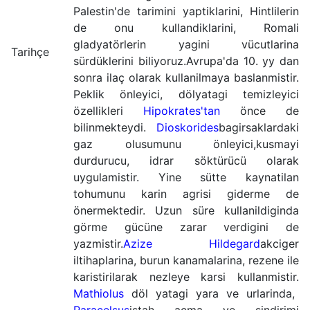
Palestin'de tarimini yaptiklarini, Hintlilerin
de onu kullandiklarini, Romali
gladyatörlerin yagini vücutlarina
Tarihçe
sürdüklerini biliyoruz.Avrupa'da 10. yy dan
sonra ilaç olarak kullanilmaya baslanmistir.
Peklik önleyici, dölyatagi temizleyici
özellikleri
Hipokrates'tan
önce de
bilinmekteydi.
Dioskorides
bagirsaklardaki
gaz olusumunu önleyici,kusmayi
durdurucu, idrar söktürücü olarak
uygulamistir. Yine sütte kaynatilan
tohumunu karin agrisi giderme de
önermektedir. Uzun süre kullanildiginda
görme gücüne zarar verdigini de
yazmistir.
Azize Hildegard
akciger
iltihaplarina, burun kanamalarina, rezene ile
karistirilarak nezleye karsi kullanmistir.
Mathiolus
döl yatagi yara ve urlarinda,