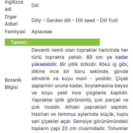
Ingilizce
Dill
adi
Diger
Dilly - Garden dill - Dill seed - Dill fruit
Adlari
Familyasi
Apiaceae
Tanimi :
Devamli nemli olan topraklar haricinde her
türlü toprakta yetisir.
60 cm ye kadar
yükselebilir
. Bir yillik bitkidir. Kökü ig gibi,
dikine ince bir boru seklinde, gövde
silindirik ve koyu mavi - yesildir. Çiçek
Botanik
saplarinin ucuna kadar, boylamasina beyaz
Bilgisi
ve koyu yesil ince çizgilerle kaplidir.
Yapraklar iplik görünümlü, çok parçali ve
çok incedir. Alttaki yapraklari saplidir.
Haziran ve temmuz aylarinda küçük, toplu
sari çiçekler
açar
. Semsiye görünümündeki
toplarin çapi 20 cm civarindadir. Tohumlar