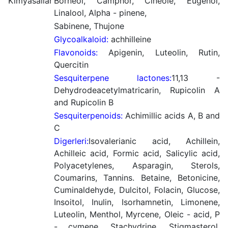
Kimyasallar
Borneol, Camphor, Cineole, Eugenol,
Linalool, Alpha - pinene,
Sabinene, Thujone
Glycoalkaloid:
achhilleine
Flavonoids:
Apigenin, Luteolin, Rutin,
Quercitin
Sesquiterpene lactones:
11,13 -
Dehydrodeacetylmatricarin, Rupicolin A
and Rupicolin B
Sesquiterpenoids:
Achimillic acids A, B and
C
Digerleri:
Isovalerianic acid, Achillein,
Achilleic acid, Formic acid, Salicylic acid,
Polyacetylenes, Asparagin, Sterols,
Coumarins, Tannins. Betaine, Betonicine,
Cuminaldehyde, Dulcitol, Folacin, Glucose,
Insoitol, Inulin, Isorhamnetin, Limonene,
Luteolin, Menthol, Myrcene, Oleic - acid, P
- cymene, Stachydrine, Stigmasterol,