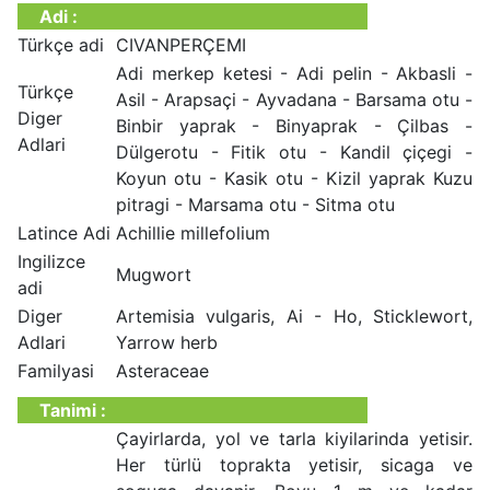
Adi :
Türkçe adi
CIVANPERÇEMI
Adi merkep ketesi - Adi pelin - Akbasli -
Türkçe
Asil - Arapsaçi - Ayvadana - Barsama otu -
Diger
Binbir yaprak - Binyaprak - Çilbas -
Adlari
Dülgerotu - Fitik otu - Kandil çiçegi -
Koyun otu - Kasik otu - Kizil yaprak Kuzu
pitragi - Marsama otu - Sitma otu
Latince Adi
Achillie millefolium
Ingilizce
Mugwort
adi
Diger
Artemisia vulgaris, Ai - Ho, Sticklewort,
Adlari
Yarrow herb
Familyasi
Asteraceae
Tanimi :
Çayirlarda, yol ve tarla kiyilarinda yetisir.
Her türlü toprakta yetisir, sicaga ve