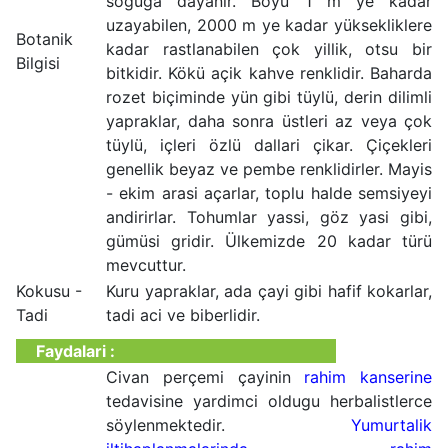
soguga dayanir. Boyu 1 m ye kadar
uzayabilen, 2000 m ye kadar yüksekliklere
Botanik
kadar rastlanabilen çok yillik, otsu bir
Bilgisi
bitkidir. Kökü açik kahve renklidir. Baharda
rozet biçiminde yün gibi tüylü, derin dilimli
yapraklar, daha sonra üstleri az veya çok
tüylü, içleri özlü dallari çikar. Çiçekleri
genellik beyaz ve pembe renklidirler. Mayis
- ekim arasi açarlar, toplu halde semsiyeyi
andirirlar. Tohumlar yassi, göz yasi gibi,
gümüsi gridir. Ülkemizde 20 kadar türü
mevcuttur.
Kokusu -
Kuru yapraklar, ada çayi gibi hafif kokarlar,
Tadi
tadi aci ve biberlidir.
Faydalari :
Civan perçemi çayinin
rahim kanserine
tedavisine yardimci oldugu herbalistlerce
söylenmektedir.
Yumurtalik