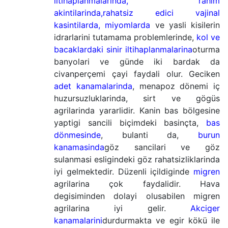
iltihaplanmalarinda, rahim
akintilarinda,rahatsiz edici vajinal
kasintilarda, miyomlarda
ve yasli kisilerin
idrarlarini tutamama problemlerinde,
kol ve
bacaklardaki sinir iltihaplanmalarina
oturma
banyolari ve günde iki bardak da
civanperçemi çayi faydali olur. Geciken
adet kanamalarinda
, menapoz dönemi iç
huzursuzluklarinda, sirt ve gögüs
agrilarinda yararlidir. Kanin bas bölgesine
yaptigi sancili biçimdeki basinçta,
bas
dönmesinde
, bulanti da,
burun
kanamasinda
göz sancilari ve göz
sulanmasi esligindeki göz rahatsizliklarinda
iyi gelmektedir. Düzenli içildiginde
migren
agrilarina çok faydalidir. Hava
degisiminden dolayi olusabilen migren
agrilarina iyi gelir.
Akciger
kanamalarini
durdurmakta ve egir kökü ile