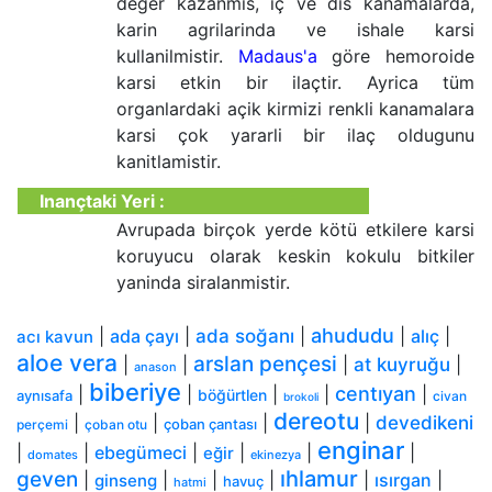
deger kazanmis, iç ve dis kanamalarda,
karin agrilarinda ve ishale karsi
kullanilmistir.
Madaus'a
göre hemoroide
karsi etkin bir ilaçtir. Ayrica tüm
organlardaki açik kirmizi renkli kanamalara
karsi çok yararli bir ilaç oldugunu
kanitlamistir.
Inançtaki Yeri :
Avrupada birçok yerde kötü etkilere karsi
koruyucu olarak keskin kokulu bitkiler
yaninda siralanmistir.
ahududu
|
ada çayı
|
ada soğanı
|
|
alıç
|
acı kavun
aloe vera
arslan pençesi
|
|
|
at kuyruğu
|
anason
biberiye
centıyan
|
|
|
|
|
böğürtlen
aynısafa
civan
brokoli
dereotu
|
|
|
|
devedikeni
çoban çantası
perçemi
çoban otu
enginar
|
|
ebegümeci
|
|
|
|
eğir
domates
ekinezya
ıhlamur
geven
|
|
|
|
|
ısırgan
|
ginseng
havuç
hatmi