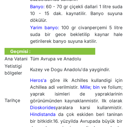
Banyo:
60 - 70 gr çiçekli dallari 1 litre suda
10 - 15 dak. kaynatilir. Banyo suyuna
dökülür.
Yarim banyo:
100 gr civanperçemi 5 litre
suda bir gece bekletilip kaynar hale
getirilerek banyo suyuna katilir.
Geçmisi :
Ana Vatani
Tüm Avrupa ve Anadolu
Yetistigi
Kuzey ve Dogu Anadolu'da yaygindir.
bölgeler
Heros'a
göre ilk Achilles kullandigi için
Achillea adi verilmistir.
Mille; bin
ve folium;
yaprak isimleri de yapraklarinin
Tarihçe
görünümünden kaynaklanmistir. Ilk olarak
Dioskorides
yaralara karsi kullanmistir.
Hindistanda
da çok eskiden beri taninan
bir bitkidir.16. yüzyilda Avrupada büyük bir