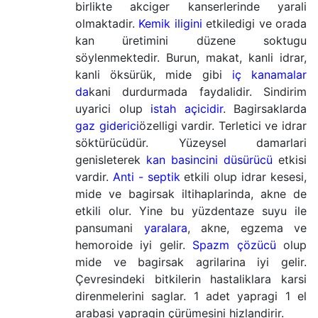
birlikte akciger kanserlerinde yarali
olmaktadir.
Kemik iligini
etkiledigi ve orada
kan üretimini düzene soktugu
söylenmektedir. Burun, makat, kanli idrar,
kanli öksürük, mide gibi
iç kanamalar
da
kani durdurmada faydalidir. Sindirim
uyarici olup
istah açicidir
. Bagirsaklarda
gaz giderici
özelligi vardir. Terletici ve idrar
söktürücüdür. Yüzeysel damarlari
genisleterek
kan basincini düsürücü
etkisi
vardir.
Anti - septik
etkili olup idrar kesesi,
mide ve bagirsak iltihaplarinda, akne de
etkili olur. Yine bu yüzdentaze suyu ile
pansumani
yaralara
, akne, egzema ve
hemoroide iyi gelir.
Spazm çözücü
olup
mide ve bagirsak agrilarina iyi gelir.
Çevresindeki bitkilerin hastaliklara karsi
direnmelerini saglar. 1 adet yapragi 1 el
arabasi yapragin çürümesini hizlandirir.