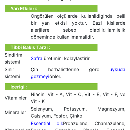
Yan Etkileri:
Öngörülen ölçülerde kullanildiginda belli
bir yan etkisi yoktur. Bazi kisilerde
alerjilere sebep olabilir.Hamilelik
döneminde kullanilmamalidir.
Tibbi Bakis Tarzi :
Sindirim
Safra
üretimini kolaylastirir.
sistemi
Sinir
Çin herbalistlerine göre
uykuda
sistemi
gezmeyi
önler.
Içerigi :
Niacin. Vit - A, Vit - C, Vit - E, Vit - F, ve
Vitaminler
Vit - K
Selenyum, Potasyum, Magnezyum,
Mineraller
Calsiyum, Fosfor, Çinko
Essential oil:
Proazulene, Chamazulene,