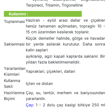
Terpineol, Thiamin, Trigonelline
Kullanimi :
Haziran - eylül arasi dallar ve çiçekler
Toplanmasi
henüz tamamen açilmadan, topragin 10 -
15 cm üzerinden kesilerek toplanir.
Küçük demetler halinde, gölge ve havadar
Saklanmasi
bir yerde asilarak kurutulur. Daha sonra
kalin saplari
ayiklanip, agzi kapali kaplarda saklanir. Bir
yildan fazla bekletilmemelidir.
Yararlanilan
Yapraklari, çiçekleri, dallari
Kisimlari
Kullanma
Içten ve distan
Sekli
Hazirlanma
Çay, su, tentür, merhem ve banyosundan
Biçimi
yararlanilir.
Çay:
1 - 2 dolu çay kasigi bitkiye 250 ml