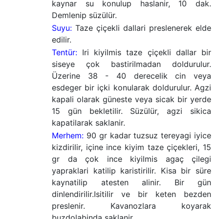
kaynar su konulup haslanir, 10 dak.
Demlenip süzülür.
Suyu:
Taze çiçekli dallari preslenerek elde
edilir.
Tentür:
Iri kiyilmis taze çiçekli dallar bir
siseye çok bastirilmadan doldurulur.
Üzerine 38 - 40 derecelik cin veya
esdeger bir içki konularak doldurulur. Agzi
kapali olarak güneste veya sicak bir yerde
15 gün bekletilir. Süzülür, agzi sikica
kapatilarak saklanir.
Merhem:
90 gr kadar tuzsuz tereyagi iyice
kizdirilir, içine ince kiyim taze çiçekleri, 15
gr da çok ince kiyilmis agaç çilegi
yapraklari katilip karistirilir. Kisa bir süre
kaynatilip atesten alinir. Bir gün
dinlendirilir.Isitilir ve bir keten bezden
preslenir. Kavanozlara koyarak
buzdolabinda saklanir.