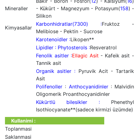
Bakir - Boron - Fosfor(
12
) - Kalsiyum(
16
)
Mineraller
- Kükürt - Magnezyum - Potasyum(
158
) -
Silikon
Karbonhidratlar(7300) :
Fruktoz -
Kimyasallar
Melibiose - Pektin - Sucrose
Karotenoidler :
Likopen**
Lipidler : Phytosterols :
Resveratrol
Fenolik asitler :
Ellagic Asit
- Kafeik asit -
Tannik asit
Organik asitler :
Pyruvik Acit - Tartarik
Asit
Polifenoller
:
Anthocyanidinler
: Malvidin
Oligomerik Proanthocyanidinler
Kükürtlü bilesikler :
Phenethyl
Isothiocyanate**(sadece kirmizi üzümde)
Kullanimi :
Toplanmasi
Saklanmasi