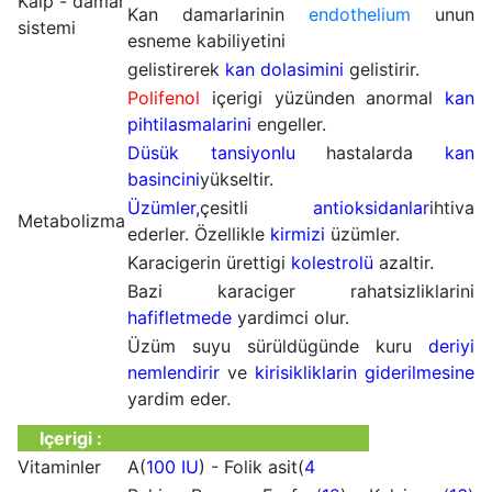
Kalp - damar
Kan damarlarinin
endothelium
unun
sistemi
esneme kabiliyetini
gelistirerek
kan dolasimini
gelistirir.
Polifenol
içerigi yüzünden anormal
kan
pihtilasmalarini
engeller.
Düsük tansiyonlu
hastalarda
kan
basincini
yükseltir.
Üzümler,
çesitli
antioksidanlar
ihtiva
Metabolizma
ederler. Özellikle
kirmizi
üzümler.
Karacigerin ürettigi
kolestrolü
azaltir.
Bazi karaciger rahatsizliklarini
hafifletmede
yardimci olur.
Üzüm suyu sürüldügünde kuru
deriyi
nemlendirir
ve
kirisikliklarin giderilmesine
yardim eder.
Içerigi :
Vitaminler
A(
100 IU
) - Folik asit(
4