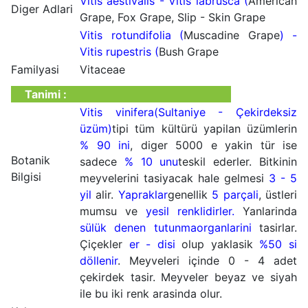
Vitis aestivalis - Vitis labrusca (
American
Diger Adlari
Grape, Fox Grape, Slip - Skin Grape
Vitis rotundifolia (
Muscadine Grape
) -
Vitis rupestris (
Bush Grape
Familyasi
Vitaceae
Tanimi :
Vitis vinifera(Sultaniye - Çekirdeksiz
üzüm)
tipi tüm kültürü yapilan üzümlerin
% 90 ini
, diger 5000 e yakin tür ise
Botanik
sadece
% 10 unu
teskil ederler. Bitkinin
Bilgisi
meyvelerini tasiyacak hale gelmesi
3 - 5
yil
alir.
Yapraklar
genellik
5 parçali
, üstleri
mumsu ve
yesil
renklidirler.
Yanlarinda
sülük denen tutunma
organlarini
tasirlar.
Çiçekler
er - disi
olup yaklasik
%50 si
döllenir
. Meyveleri içinde 0 - 4 adet
çekirdek tasir. Meyveler beyaz ve siyah
ile bu iki renk arasinda olur.