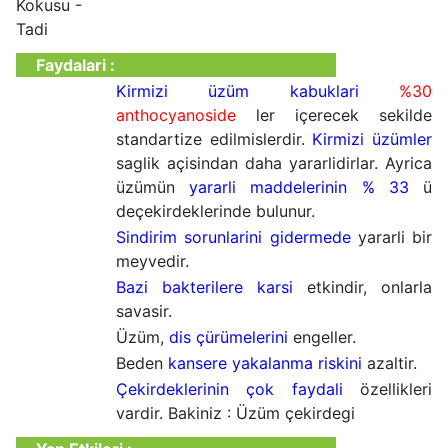
Kokusu -
Tadi
Faydalari :
Kirmizi üzüm kabuklari
%30
anthocyanoside
ler içerecek sekilde
standartize edilmislerdir.
Kirmizi üzümler
saglik açisindan daha yararlidirlar. Ayrica
üzümün
yararli maddelerinin % 33
ü
deçekirdeklerinde bulunur.
Sindirim sorunlarini
gidermede
yararli bir
meyvedir.
Bazi bakterilere karsi
etkindir, onlarla
savasir.
Üzüm,
dis çürümelerini
engeller.
Beden
kansere yakalanma riskini
azaltir.
Çekirdeklerinin çok faydali
özellikleri
vardir. Bakiniz : Üzüm çekirdegi