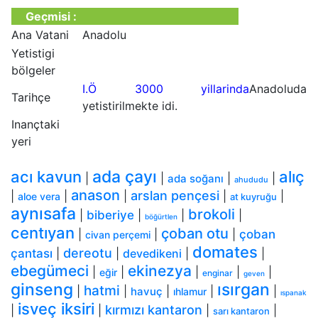
Geçmisi :
Ana Vatani
Anadolu
Yetistigi
bölgeler
I.Ö 3000 yillarinda
Anadoluda
Tarihçe
yetistirilmekte idi.
Inançtaki
yeri
ada çayı
acı kavun
alıç
|
|
|
|
ada soğanı
ahududu
anason
arslan pençesi
|
|
|
|
|
aloe vera
at kuyruğu
aynısafa
brokoli
|
biberiye
|
|
|
böğürtlen
centıyan
çoban otu
|
|
|
çoban
civan perçemi
domates
dereotu
çantası
|
|
devedikeni
|
|
ebegümeci
ekinezya
|
|
|
|
|
eğir
enginar
geven
ginseng
ısırgan
hatmi
|
|
|
|
|
havuç
ıhlamur
ıspanak
isveç iksiri
kırmızı kantaron
|
|
|
|
sarı kantaron