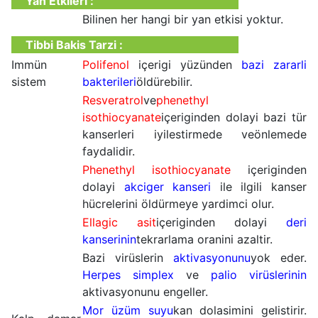
Yan Etkileri :
Bilinen her hangi bir yan etkisi yoktur.
Tibbi Bakis Tarzi :
Immün
Polifenol
içerigi yüzünden
bazi zararli
sistem
bakterileri
öldürebilir.
Resveratrol
ve
phenethyl
isothiocyanate
içeriginden dolayi bazi tür
kanserleri iyilestirmede veönlemede
faydalidir.
Phenethyl isothiocyanate
içeriginden
dolayi
akciger kanseri
ile ilgili kanser
hücrelerini öldürmeye yardimci olur.
Ellagic asit
içeriginden dolayi
deri
kanserinin
tekrarlama oranini azaltir.
Bazi virüslerin
aktivasyonunu
yok eder.
Herpes simplex
ve
palio
virüslerinin
aktivasyonunu engeller.
Mor üzüm suyu
kan dolasimini gelistirir.