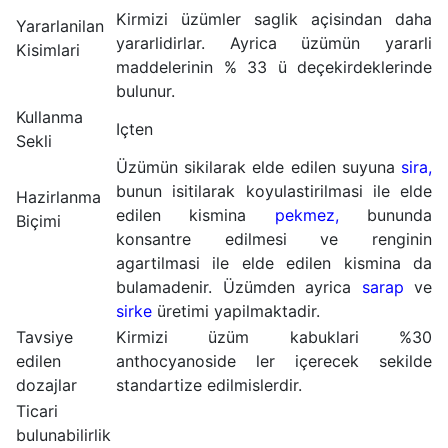
Kirmizi üzümler saglik açisindan daha
Yararlanilan
yararlidirlar. Ayrica üzümün yararli
Kisimlari
maddelerinin % 33 ü deçekirdeklerinde
bulunur.
Kullanma
Içten
Sekli
Üzümün sikilarak elde edilen suyuna
sira,
bunun isitilarak koyulastirilmasi ile elde
Hazirlanma
edilen kismina
pekmez,
bununda
Biçimi
konsantre edilmesi ve renginin
agartilmasi ile elde edilen kismina da
bulamadenir. Üzümden ayrica
sarap
ve
sirke
üretimi yapilmaktadir.
Tavsiye
Kirmizi üzüm kabuklari %30
edilen
anthocyanoside ler içerecek sekilde
dozajlar
standartize edilmislerdir.
Ticari
bulunabilirlik